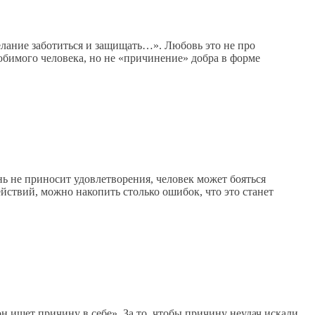
елание заботиться и защищать…». Любовь это не про
юбимого человека, но не «причинение» добра в форме
ь не приносит удовлетворения, человек может бояться
ействий, можно накопить столько ошибок, что это станет
 ищет причину в себе». За то, чтобы причину неудач искали,