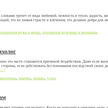
словами трепет от вида любимой, нежность и тепло, радость, ж
ций; это не химия страсти и влечения; это делание добра для л
отношения мужа и жены
,
отношения мужчины и женщины
ихолог
но это часто становится причиной бездействия. Даже если жизн
й стороны, если действовать без понимания последствий своих д
[…]
амооценка
,
ошибка
,
промах
,
успех
ам
яет пример для мудреца. Когда не попадает в середину цели, он