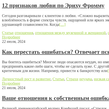
12 признаков любви по Эриху Фромму
Сегодня разговаривали с клиентом о любви. «Сложно выразить 
влюблённость в форме спектра чувств, ощущений или ярких эмо
удушающей созависимости. Когда
[…]
Статьи
отношения
,
отношения между мужчиной и женщиной
,
Подробнее
22 июля, 2024
Как перестать ошибаться? Отвечает пс
Вы боитесь ошибиться? Многие люди опасаются неудач, но имен
предпринять какие-либо шаги, чтобы не сделать хуже. С друго
критичным для жизни. Например, привести к банкротству или
Личностный рост и развитие
,
Статьи
,
Страхи
неудача
,
низкая с
Подробнее
21 июля, 2024
Ваше отношения к собственным ошибк
Великий древнекитайский мудрец Конфуций писал: «Стрелок явл