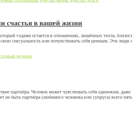
сичные отношения
,
чувство вины
,
чувство долга
ии счастья в вашей жизни
который годами остается в отношениях, лишённых тепла, близост
ь свою сексуальность или почувствовать себя ценным. Эти люди
сичный человек
ствие партнёра. Человек может чувствовать себя одиноким, даже 
ет не быть партнёра (любимого человека или супруга) всего пя