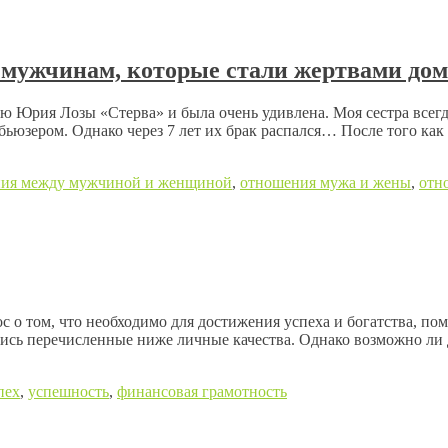
мужчинам, которые стали жертвами до
 Юрия Лозы «Стерва» и была очень удивлена. Моя сестра всегда
бьюзером. Однако через 7 лет их брак распался… После того как
ия между мужчиной и женщиной
,
отношения мужа и жены
,
отн
 о том, что необходимо для достижения успеха и богатства, по
ись перечисленные ниже личные качества. Однако возможно ли д
пех
,
успешность
,
финансовая грамотность