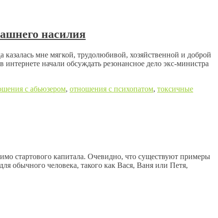
машнего насилия
 казалась мне мягкой, трудолюбивой, хозяйственной и доброй
 в интернете начали обсуждать резонансное дело экс-министра
ошения с абьюзером
,
отношения с психопатом
,
токсичные
мимо стартового капитала. Очевидно, что существуют примеры
ля обычного человека, такого как Вася, Ваня или Петя,