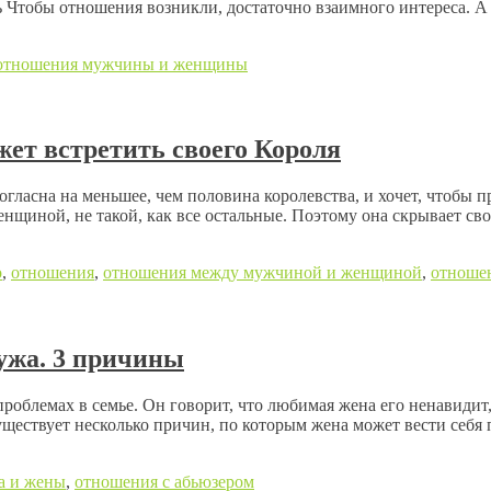
Чтобы отношения возникли, достаточно взаимного интереса. А д
отношения мужчины и женщины
жет встретить своего Короля
огласна на меньшее, чем половина королевства, и хочет, чтобы 
енщиной, не такой, как все остальные. Поэтому она скрывает св
о
,
отношения
,
отношения между мужчиной и женщиной
,
отноше
ужа. 3 причины
облемах в семье. Он говорит, что любимая жена его ненавидит, 
Существует несколько причин, по которым жена может вести себя 
а и жены
,
отношения с абьюзером