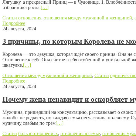
Лягушку, а прекрасный Принц — в Чудовище. 1. Влюблённость 
избранника росла.
[…]
Статьи
отношения
,
отношения между мужчиной и женщиной
,
Подробнее
24 августа, 2024
3 причины, по которым Королева не мо
Королева — это девушка, которая ждёт своего принца. Она не с
Отношение к себе Она считает себя особенной и уникальной ж
шкатулке,
[…]
Отношения между мужчиной и женщиной
,
Статьи
одиночеств
Подробнее
24 августа, 2024
Почему жена ненавидит и оскорбляет м
Мужчина, пришедший на консультацию, рассказывает о своих пр
жалобы не редкость, но каждая семья несчастлива по-своему. 
мужчину слабым по трём
[…]
Статьи
боль в отношениях
,
отношения в семье
,
отношения муж