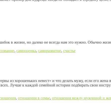
шибок в жизни, но далеко не всегда нам это нужно. Обычно жиз
сознание
,
самооценка
,
саморазвитие
,
счастье
ервы из хорошеньких невест» и что делать мужу, если его жена 
всех. Лучше к каждой семейной истории подбирать свои инструм
тношения
,
отношения в семье
,
отношения между мужчиной и ж