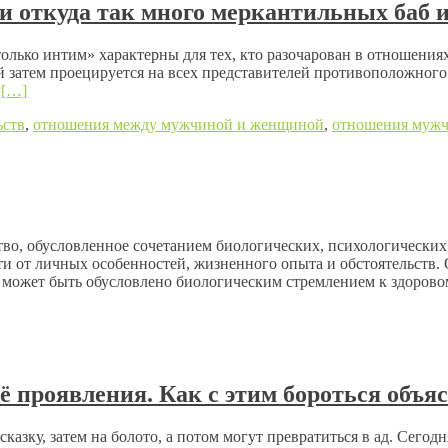
и откуда так много меркантильных баб 
ко интим» характерны для тех, кто разочарован в отношениях 
 затем проецируется на всех представителей противоположного 
ы
[…]
ьств
,
отношения между мужчиной и женщиной
,
отношения муж
во, обусловленное сочетанием биологических, психологических
ти от личных особенностей, жизненного опыта и обстоятельств.
может быть обусловлено биологическим стремлением к здоровом
 проявления. Как с этим бороться объя
сказку, затем на болото, а потом могут превратиться в ад. Сего