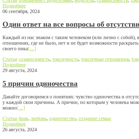
Статьи
отношения с родителями
,
родители
,
созависимость
,
ток
Подробнее
06 сентября, 2024
Один ответ на все вопросы об отсутств
Каждый из нас знаком с таким человеком (или лично с собой), 
отношениях, где не было, нет и не будет возможности раскрыт
своего пика
[…]
Статьи
созависимость
,
токсичность
,
токсичные отношения
,
ток
Подробнее
29 августа, 2024
5 причин одиночества
Давайте договоримся о понятиях: чувство одиночества и отсут
у каждой свои причины. А причин, по которым у человека мож
можно
[…]
Статьи
брак
,
любовь
,
одиночество
,
создание семьи
Подробнее
26 августа, 2024