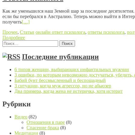
Как же уменьшился наш Земной шар за последние десятилетия. 
если бы перебрался в Австралию. Теперь можно выйти в Интер
получить
[…]
Прочее
,
Статьи
онлайн ответ психолога
,
ответы психолога
,
пол
Подробнее
Найти:
Posts navigation
Последние публикации
6 типов женщин, выбирающих инфантильных мужчин
3 ошибки, по которым невозможно достучаться, убедить,
Бабий бунт бессмысленный и беспощадный
3 ситуации, когда муж агрессор, но не абьюзер
Два примера, когда жена не истеричка, хотя истерит
Рубрики
Видео
(82)
Отношения в паре
(8)
Спасение брака
(8)
Медитации
(8)