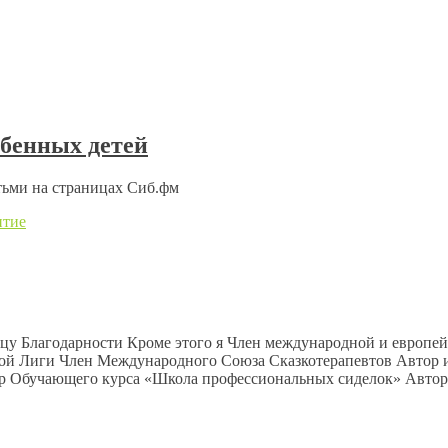
обенных детей
тьми на страницах Сиб.фм
итие
ицу Благодарности Кроме этого я Член международной и европе
й Лиги Член Международного Союза Сказкотерапевтов Автор и
ор Обучающего курса «Школа профессиональных сиделок» Автор