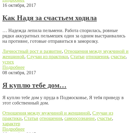
16 октября, 2017
Как Надя за счастьем ходила
… Надежда лепила пельмени. Работа спорилась, ровные
рядки аккуратных пельмешек один за одним выстраивались
на противне, готовые отправиться в заморозку.
Личностный рост и развитие
,
Отношения между мужчиной и
женщиной
,
Случаи из практики
,
Статьи
отношения
,
счастье
,
успех
Подробнее
08 октября, 2017
Я куплю тебе дом…
Я куплю тебе дом у пруда в Подмосковье, Я тебя приведу в
этот собственный дом.
Отношения между мужчиной и женщиной
,
Случаи из
практики
,
Статьи
отношения
,
самоосознание
,
счастье
,
характер
Подробнее