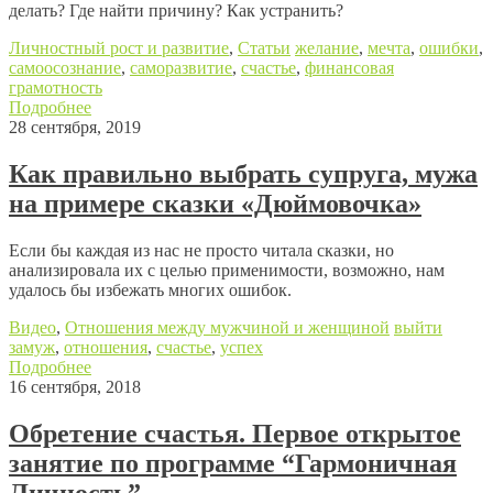
делать? Где найти причину? Как устранить?
Личностный рост и развитие
,
Статьи
желание
,
мечта
,
ошибки
,
самоосознание
,
саморазвитие
,
счастье
,
финансовая
грамотность
Подробнее
28 сентября, 2019
Как правильно выбрать супруга, мужа
на примере сказки «Дюймовочка»
Если бы каждая из нас не просто читала сказки, но
анализировала их с целью применимости, возможно, нам
удалось бы избежать многих ошибок.
Видео
,
Отношения между мужчиной и женщиной
выйти
замуж
,
отношения
,
счастье
,
успех
Подробнее
16 сентября, 2018
Обретение счастья. Первое открытое
занятие по программе “Гармоничная