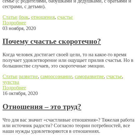
семье (с родителями, бабушками и дедушками, с братьями и
сестрами, с детьми).
Статьи
брак
,
отношения
,
счастье
Подробнее
03 ноября, 2020
Почему счастье скоротечно?
Когда человек достигает своей цели, то на какое-то время
получает удовлетворение или ощущает прилив счастья. Но в
большинстве случаев, это скоротечные эмоции.
Статьи
развитие
,
самоосознание
,
саморазвитие
,
счастье
,
чувства
Подробнее
16 октября, 2020
Отношения – это труд?
Что для вас значит «счастливые отношения»? Тяжелая работа
или источник радости? Согласно теории потребностей, все
наши нужды удовлетворяются в отношениях.