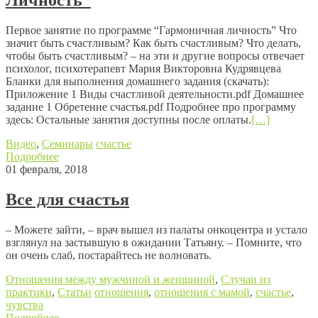
Личность”
Первое занятие по программе “Гармоничная личность” Что
значит быть счастливым? Как быть счастливым? Что делать,
чтобы быть счастливым? – на эти и другие вопросы отвечает
психолог, психотерапевт Мария Викторовна Кудрявцева
Бланки для выполнения домашнего задания (скачать):
Приложение 1 Виды счастливой деятельности.pdf Домашнее
задание 1 Обретение счастья.pdf Подробнее про программу
здесь: Остальные занятия доступны после оплаты.
[…]
Видео
,
Семинары
счастье
Подробнее
01 февраля, 2018
Все для счастья
– Можете зайти, – врач вышел из палаты онкоцентра и устало
взглянул на застывшую в ожидании Татьяну. – Помните, что
он очень слаб, постарайтесь не волновать.
Отношения между мужчиной и женщиной
,
Случаи из
практики
,
Статьи
отношения
,
отношения с мамой
,
счастье
,
чувства
Подробнее