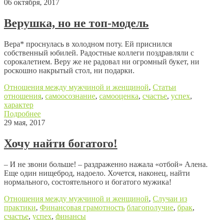
06 октября, 2017
Верушка, но не топ-модель
Вера* проснулась в холодном поту. Ей приснился
собственный юбилей. Радостные коллеги поздравляли с
сорокалетием. Веру же не радовал ни огромный букет, ни
роскошно накрытый стол, ни подарки.
Отношения между мужчиной и женщиной
,
Статьи
отношения
,
самоосознание
,
самооценка
,
счастье
,
успех
,
характер
Подробнее
29 мая, 2017
Хочу найти богатого!
– И не звони больше! – раздраженно нажала «отбой» Алена.
Еще один нищеброд, надоело. Хочется, наконец, найти
нормального, состоятельного и богатого мужика!
Отношения между мужчиной и женщиной
,
Случаи из
практики
,
Финансовая грамотность
благополучие
,
брак
,
счастье
,
успех
,
финансы