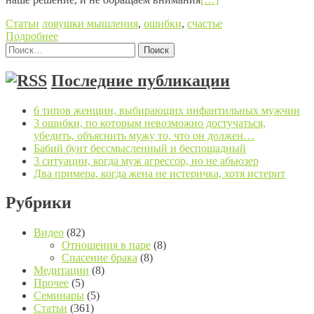
Статьи
ловушки мышления
,
ошибки
,
счастье
Подробнее
Найти:
Posts navigation
Последние публикации
6 типов женщин, выбирающих инфантильных мужчин
3 ошибки, по которым невозможно достучаться,
убедить, объяснить мужу то, что он должен…
Бабий бунт бессмысленный и беспощадный
3 ситуации, когда муж агрессор, но не абьюзер
Два примера, когда жена не истеричка, хотя истерит
Рубрики
Видео
(82)
Отношения в паре
(8)
Спасение брака
(8)
Медитации
(8)
Прочее
(5)
Семинары
(5)
Статьи
(361)