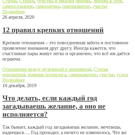
Статьи
,
Страхи
,
Чувства и эмоции
любовь
,
любовь к себе
,
самоосознание
,
самооценка
,
саморазвитие
,
счастье
Подробнее
26 апреля, 2020
12 правил крепких отношений
Крепкие отношения – это повседневная забота и постоянное
проявление внимания друг другу. Иногда кажется, что
счастливые пары живут легко и органично, что всё им даётся
играючи.
Отношения между мужчиной и женщиной
,
Статьи
отношения
,
помощь психолога
,
саморазвитие
,
счастье
,
успех
Подробнее
10 декабря, 2019
Что делать, если каждый год
загадываешь желание, а оно не
исполняется?
Так бывает, каждый год загадываешь желание, мечтаешь,
надеешься…. Год проходит, а ничего не изменилось. Что же