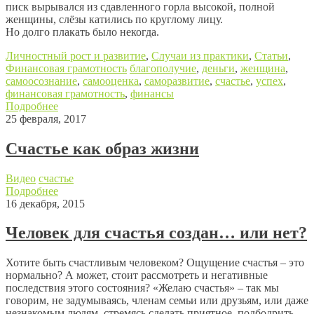
писк вырывался из сдавленного горла высокой, полной
женщины, слёзы катились по круглому лицу.
Но долго плакать было некогда.
Личностный рост и развитие
,
Случаи из практики
,
Статьи
,
Финансовая грамотность
благополучие
,
деньги
,
женщина
,
самоосознание
,
самооценка
,
саморазвитие
,
счастье
,
успех
,
финансовая грамотность
,
финансы
Подробнее
25 февраля, 2017
Счастье как образ жизни
Видео
счастье
Подробнее
16 декабря, 2015
Человек для счастья создан… или нет?
Хотите быть счастливым человеком? Ощущение счастья – это
нормально? А может, стоит рассмотреть и негативные
последствия этого состояния? «Желаю счастья» – так мы
говорим, не задумываясь, членам семьи или друзьям, или даже
незнакомым людям, стремясь сделать приятное, подбодрить,