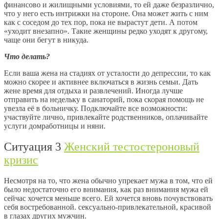
финансово и жилищными условиями, то ей даже безразлично,
что у него есть интрижки на стороне. Она может жить с ним
как с соседом до тех пор, пока не вырастут дети. А потом
«уходит внезапно». Такие женщины редко уходят к другому,
чаще они бегут в никуда.
Что делать?
Если ваша жена на стадиях от усталости до депрессии, то как
можно скорее и активнее включаться в жизнь семьи. Дать
жене время для отдыха и развлечений. Иногда лучше
отправить на недельку в санаторий, пока скорая помощь не
увезла её в больничку. Подключайте все возможности:
участвуйте лично, привлекайте родственников, оплачивайте
услуги домработницы и няни.
Ситуация 3
Женский тестостероновый
кризис
Несмотря на то, что жена обычно упрекает мужа в том, что ей
было недостаточно его внимания, как раз внимания мужа ей
сейчас хочется меньше всего. Ей хочется вновь почувствовать
себя востребованной. сексуально-привлекательной, красивой
в глазах других мужчин.