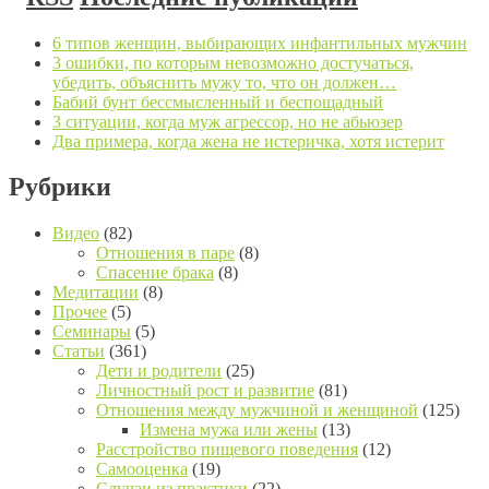
6 типов женщин, выбирающих инфантильных мужчин
3 ошибки, по которым невозможно достучаться,
убедить, объяснить мужу то, что он должен…
Бабий бунт бессмысленный и беспощадный
3 ситуации, когда муж агрессор, но не абьюзер
Два примера, когда жена не истеричка, хотя истерит
Рубрики
Видео
(82)
Отношения в паре
(8)
Спасение брака
(8)
Медитации
(8)
Прочее
(5)
Семинары
(5)
Статьи
(361)
Дети и родители
(25)
Личностный рост и развитие
(81)
Отношения между мужчиной и женщиной
(125)
Измена мужа или жены
(13)
Расстройство пищевого поведения
(12)
Самооценка
(19)
Случаи из практики
(22)