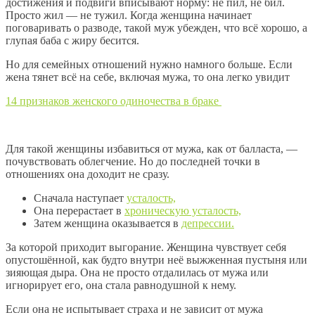
достижения и подвиги вписывают норму: не пил, не бил.
Просто жил — не тужил. Когда женщина начинает
поговаривать о разводе, такой муж убежден, что всё хорошо, а
глупая баба с жиру бесится.
Но для семейных отношений нужно намного больше. Если
жена тянет всё на себе, включая мужа, то она легко увидит
14 признаков женского одиночества в браке
Для такой женщины избавиться от мужа, как от балласта, —
почувствовать облегчение. Но до последней точки в
отношениях она доходит не сразу.
Сначала наступает
усталость,
Она перерастает в
хроническую усталость,
Затем женщина оказывается в
депрессии.
За которой приходит выгорание. Женщина чувствует себя
опустошённой, как будто внутри неё выжженная пустыня или
зияющая дыра. Она не просто отдалилась от мужа или
игнорирует его, она стала равнодушной к нему.
Если она не испытывает страха и не зависит от мужа