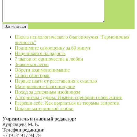
Школа психологического благополучия “Гармоничная
личность”
Поднимите самооценку за 60 минут
Нацеливайся на радость
7 шагов от одиночества к любви
Знакомься легко
Обрети взаимопонимание
Спаси свой брак
Первые шаги от расставания к счастью
Материальное благополучие
Поход за денежным изобилием
Алгоритмы судьбы. Измени сценарий своей жизни
Разреши себе. Как вырваться из тюрьмы запретов
Покров материнской любви
Учредитель и главный редактор:
Кудрявцева М. В.
Телефон редакции:
+7 (913) 917-94-79