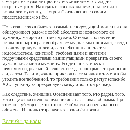
Смотрит на мужа не просто с восхищением, а с
жадно
открытым ртом. Находясь в этих ожиданиях, она не видит
реального мужчину, а “строит” отношения со своим
представлением о нём.
Но розовые очки бьются в самый неподходящий момент и она
обнаруживает рядом с собой абсолютно незнакомого ей
мужчину, которого считает мужем.
О
ценка, соотнесение
реального партнера с воображаемым, как мы понимает, всегда
в пользу придуманного идеала. Женщина пытается
недовольством, критикой, требованиями и другими
подручными
средствами
манипуляциями превратить своего
мужа в идеального мужчину. Угодить практически
невозможно, реальный человек всегда проигрывает сравнение
с идеалом. Если мужчина прикладывает усилия к тому, чтобы
угодить возлюбленной, то требования только растут (спасибо
А.С.Пушкину за прекрасную сказку о золотой рыбке).
Как следствие, женщина
О
бесценивает того, кто рядом, того,
кого еще относительно недавно она называла любимым. При
этом она убеждена, что это он её обманул и очень на него
обижена. И вновь отправляется в свои фантазии…
Если бы да кабы