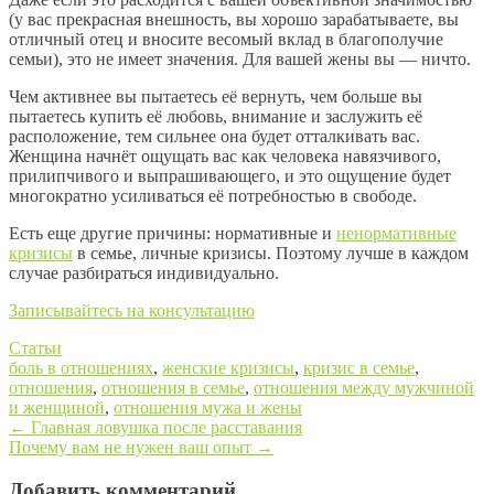
(у вас прекрасная внешность, вы хорошо зарабатываете, вы
отличный отец и вносите весомый вклад в благополучие
семьи), это не имеет значения. Для вашей жены вы — ничто.
Чем активнее вы пытаетесь её вернуть, чем больше вы
пытаетесь купить её любовь, внимание и заслужить её
расположение, тем сильнее она будет отталкивать вас.
Женщина начнёт ощущать вас как человека навязчивого,
прилипчивого и выпрашивающего, и это ощущение будет
многократно усиливаться её потребностью в свободе.
Есть еще другие причины: нормативные и
ненормативные
кризисы
в семье, личные кризисы. Поэтому лучше в каждом
случае разбираться индивидуально.
Записывайтесь на консультацию
Статьи
боль в отношениях
,
женские кризисы
,
кризис в семье
,
отношения
,
отношения в семье
,
отношения между мужчиной
и женщиной
,
отношения мужа и жены
←
Главная ловушка после расставания
Почему вам не нужен ваш опыт
→
Post navigation
Добавить комментарий