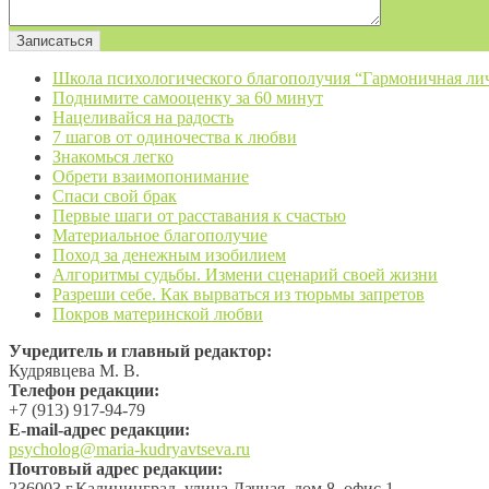
Школа психологического благополучия “Гармоничная ли
Поднимите самооценку за 60 минут
Нацеливайся на радость
7 шагов от одиночества к любви
Знакомься легко
Обрети взаимопонимание
Спаси свой брак
Первые шаги от расставания к счастью
Материальное благополучие
Поход за денежным изобилием
Алгоритмы судьбы. Измени сценарий своей жизни
Разреши себе. Как вырваться из тюрьмы запретов
Покров материнской любви
Учредитель и главный редактор:
Кудрявцева М. В.
Телефон редакции:
+7 (913) 917-94-79
Е-mail-адрес редакции:
psycholog@maria-kudryavtseva.ru
Почтовый адрес редакции:
236003 г.Калининград, улица Дачная, дом 8, офис 1