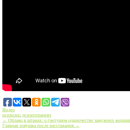
Видео
психолог
,
психотерапевт
←
Облако в штанах: о гнетущем одиночестве замужних женщи
Главная ловушка после расставания
→
Post navigation