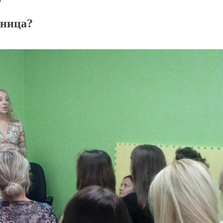
?
зница?