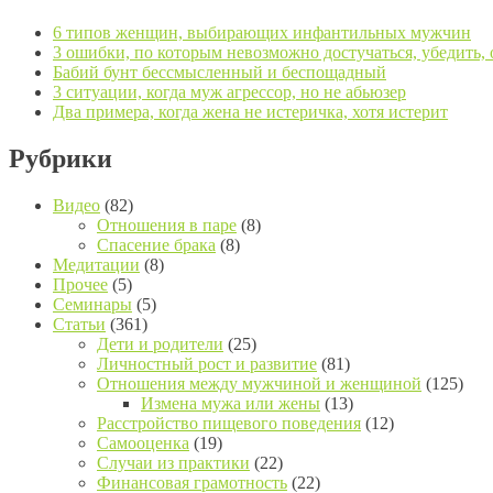
6 типов женщин, выбирающих инфантильных мужчин
3 ошибки, по которым невозможно достучаться, убедить,
Бабий бунт бессмысленный и беспощадный
3 ситуации, когда муж агрессор, но не абьюзер
Два примера, когда жена не истеричка, хотя истерит
Рубрики
Видео
(82)
Отношения в паре
(8)
Спасение брака
(8)
Медитации
(8)
Прочее
(5)
Семинары
(5)
Статьи
(361)
Дети и родители
(25)
Личностный рост и развитие
(81)
Отношения между мужчиной и женщиной
(125)
Измена мужа или жены
(13)
Расстройство пищевого поведения
(12)
Самооценка
(19)
Случаи из практики
(22)
Финансовая грамотность
(22)