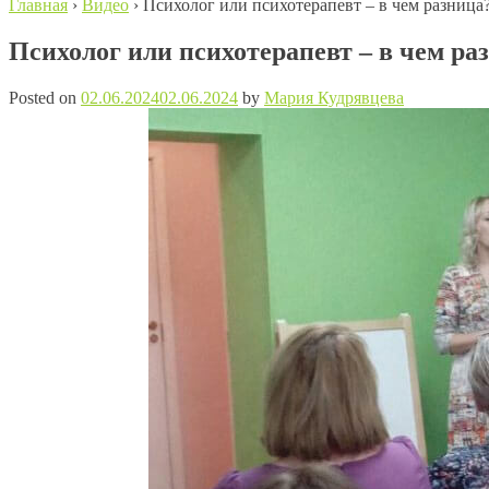
Главная
›
Видео
›
Психолог или психотерапевт – в чем разница
Психолог или психотерапевт – в чем ра
Posted on
02.06.2024
02.06.2024
by
Мария Кудрявцева