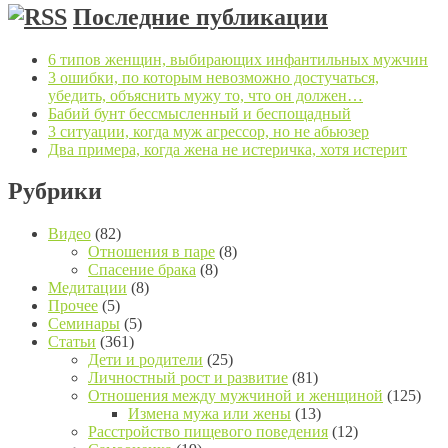
Последние публикации
6 типов женщин, выбирающих инфантильных мужчин
3 ошибки, по которым невозможно достучаться,
убедить, объяснить мужу то, что он должен…
Бабий бунт бессмысленный и беспощадный
3 ситуации, когда муж агрессор, но не абьюзер
Два примера, когда жена не истеричка, хотя истерит
Рубрики
Видео
(82)
Отношения в паре
(8)
Спасение брака
(8)
Медитации
(8)
Прочее
(5)
Семинары
(5)
Статьи
(361)
Дети и родители
(25)
Личностный рост и развитие
(81)
Отношения между мужчиной и женщиной
(125)
Измена мужа или жены
(13)
Расстройство пищевого поведения
(12)