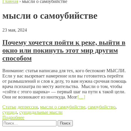
Главная
›
мысли о самоубийстве
мысли о самоубийстве
23 мая, 2024
Почему хочется пойти к реке, выйти в
окно или покинуть этот мир другим
способом
Внимание: статья написана для тех, кого беспокоят МЫСЛИ.
Если у вас вызревает намерение или вы готовитесь перейти
от размышлений и слов к делу, то вам нужна срочная помощь
врача психиатра по месту жительства. Мысли о том, чтобы
«сойти с этого шарика» — первый шаг на пути к такой цели.
Они не возникают из ниоткуда. Мозг
[…]
Статьи
депрессия
,
мысли о самоубийстве
,
самоубийство
,
суицид
,
суицидальные мысли
Подробнее
Найти:
Posts navigation