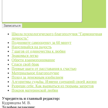
Школа психологического благополучия “Гармоничная
личность”
Поднимите самооценку за 60 минут
Нацеливайся на радость
7 шагов от одиночества к любви
Знакомься легко
Обрети взаимопонимание
Спаси свой брак
Первые шаги от расставания к счастью
Материальное благополучие
Поход за денежным изобилием
Алгоритмы судьбы. Измени сценарий своей жизни
Разреши себе. Как вырваться из тюрьмы запретов
Покров материнской любви
Учредитель и главный редактор:
Кудрявцева М. В.
Телефон редакции: