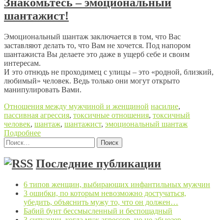
Знакомьтесь – эмоциональный
шантажист!
Эмоциональный шантаж заключается в том, что Вас
заставляют делать то, что Вам не хочется. Под напором
шантажиста Вы делаете это даже в ущерб себе и своим
интересам.
И это отнюдь не проходимец с улицы – это «родной, близкий,
любимый» человек. Ведь только они могут открыто
манипулировать Вами.
Отношения между мужчиной и женщиной
насилие
,
пассивная агрессия
,
токсичные отношения
,
токсичный
человек
,
шантаж
,
шантажист
,
эмоциональный шантаж
Подробнее
Найти:
Posts navigation
Последние публикации
6 типов женщин, выбирающих инфантильных мужчин
3 ошибки, по которым невозможно достучаться,
убедить, объяснить мужу то, что он должен…
Бабий бунт бессмысленный и беспощадный
3 ситуации, когда муж агрессор, но не абьюзер