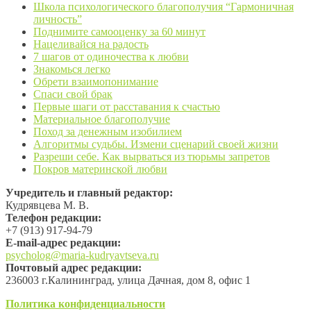
Школа психологического благополучия “Гармоничная
личность”
Поднимите самооценку за 60 минут
Нацеливайся на радость
7 шагов от одиночества к любви
Знакомься легко
Обрети взаимопонимание
Спаси свой брак
Первые шаги от расставания к счастью
Материальное благополучие
Поход за денежным изобилием
Алгоритмы судьбы. Измени сценарий своей жизни
Разреши себе. Как вырваться из тюрьмы запретов
Покров материнской любви
Учредитель и главный редактор:
Кудрявцева М. В.
Телефон редакции:
+7 (913) 917-94-79
Е-mail-адрес редакции:
psycholog@maria-kudryavtseva.ru
Почтовый адрес редакции:
236003 г.Калининград, улица Дачная, дом 8, офис 1
Политика конфиденциальности