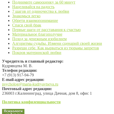
Поднимите самооценку за 60 минут
Нацеливайся на радость
7 шагов от одиночества к любви
Знакомься легко
Обрети взаимопонимание
Спаси свой брак
Первые шаги от расставания к счастью
Материальное благополучие
Поход за денежным изобилием
Алгоритмы судьбы. Измени сценарий своей жизни
Разреши себе. Как вырваться из тюрьмы запретов
Покров материнской любви
Учредитель и главный редактор:
Кудрявцева М. В.
Телефон редакции:
+7 (913) 917-94-79
Е-mail-адрес редакции:
psycholog@maria-kudryavtseva.ru
Почтовый адрес редакции:
236003 г.Калининград, улица Дачная, дом 8, офис 1
Политика конфиденциальности