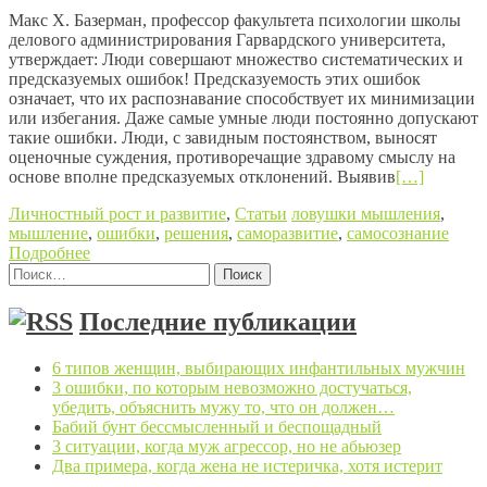
Макс X. Базерман, профессор факультета психологии школы
делового администрирования Гарвардского университета,
утверждает: Люди совершают множество систематических и
предсказуемых ошибок! Предсказуемость этих ошибок
означает, что их распознавание способствует их минимизации
или избегания. Даже самые умные люди постоянно допускают
такие ошибки. Люди, с завидным постоянством, выносят
оценочные суждения, противоречащие здравому смыслу на
основе вполне предсказуемых отклонений. Выявив
[…]
Личностный рост и развитие
,
Статьи
ловушки мышления
,
мышление
,
ошибки
,
решения
,
саморазвитие
,
самосознание
Подробнее
Найти:
Posts navigation
Последние публикации
6 типов женщин, выбирающих инфантильных мужчин
3 ошибки, по которым невозможно достучаться,
убедить, объяснить мужу то, что он должен…
Бабий бунт бессмысленный и беспощадный
3 ситуации, когда муж агрессор, но не абьюзер
Два примера, когда жена не истеричка, хотя истерит