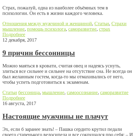
Страх, пожалуй, одна из наиболее объёмных тем в
психологии. Он есть в жизни каждого человека.
Отношения между мужчиной и женщиной
,
Статьи
,
Страхи
мышление
,
помощь психолога
,
саморазвитие
,
страх
Подробнее
12 декабря, 2017
9 причин бессонницы
Можно маяться в кровати, считая овец и надеясь уснуть,
злиться все сильнее и сильнее на отсутствие сна. Не всегда он
был желанным гостем, когда-то мы отмахивались от него,
чтобы успеть подготовиться к экзаменам.
Статьи
бессоница
,
мышление
,
самоосознание
,
саморазвитие
Подробнее
16 августа, 2017
Настоящие мужчины не плачут
Эх, если б заранее знать! – Пашка сердито крутил педали
своего старенького велосипеда и все сокрушался про себя: – И