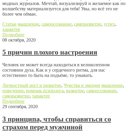
модных журналов. Мечтай, визуализируй и желаемое как по
волшебству материализуется для тебя! Увы, но всё это не
более чем обман.
Статьи
мышление
,
самоосознание
,
саморазвитие
,
успех
,
характер
Подробнее
08 октября, 2020
5 причин плохого настроения
Человек не может всегда находиться в великолепном
состоянии духа. Как и у сердечного ритма, для нас
естественно то быть на подъёме, то унывать.
Личностный рост и развитие
,
Чувства и эмоции
мышление
,
поведение
,
помощь психолога
,
развитие
,
самоосознание
,
саморазвитие
,
характер
Подробнее
29 сентября, 2020
3 принципа, чтобы справиться со
страхом перед мужчиной