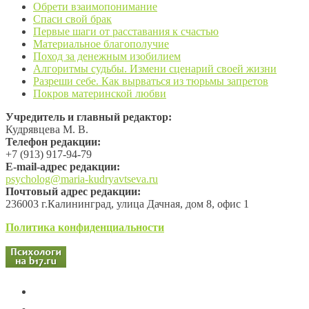
Обрети взаимопонимание
Спаси свой брак
Первые шаги от расставания к счастью
Материальное благополучие
Поход за денежным изобилием
Алгоритмы судьбы. Измени сценарий своей жизни
Разреши себе. Как вырваться из тюрьмы запретов
Покров материнской любви
Учредитель и главный редактор:
Кудрявцева М. В.
Телефон редакции:
+7 (913) 917-94-79
Е-mail-адрес редакции:
psycholog@maria-kudryavtseva.ru
Почтовый адрес редакции:
236003 г.Калининград, улица Дачная, дом 8, офис 1
Политика конфиденциальности