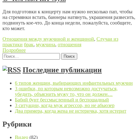
Для подготовки к концерту нам нужно несколько пап, чтобы
на стремянки встать, баннеры натянуть, украшения развесить,
подвинуть кое-что. До конца недели, пожалуйста, сообщите,
кто может.
Отношения между мужчиной и женщиной
,
Случаи из
практики
брак
,
мужчина
,
отношения
Подробнее
Найти:
Posts navigation
Последние публикации
6 типов женщин, выбирающих инфантильных мужчин
3 ошибки, по которым невозможно достучаться,
убедить, объяснить мужу то, что он должен…
Бабий бунт бессмысленный и беспощадный
3 ситуации, когда муж агрессор, но не абьюзер
Два примера, когда жена не истеричка, хотя истерит
Рубрики
Видео
(82)