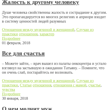
Жалость к другому человеку
Душе человека свойственны жалость и сострадание к другим.
Это пропагандируется во многих религиях и априори входит
в систему ценностей людей разумных
Отношения между мужчиной и женщиной
,
Случаи из
практики
отношения
,
характер
Подробнее
01 февраля, 2018
Все для счастья
– Можете зайти, – врач вышел из палаты онкоцентра и устало
взглянул на застывшую в ожидании Татьяну. – Помните, что
он очень слаб, постарайтесь не волновать.
Отношения между мужчиной и женщиной
,
Случаи из
практики
,
Статьи
отношения
,
отношения с мамой
,
счастье
,
чувства
Подробнее
30 января, 2018
О чем молчит муж