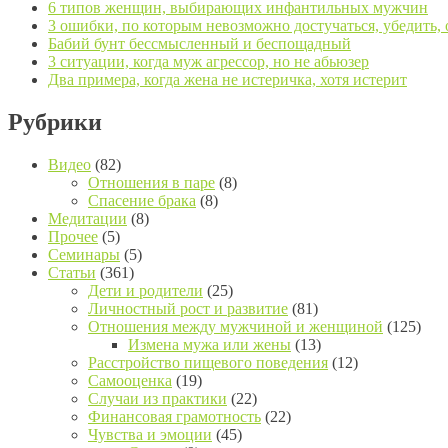
6 типов женщин, выбирающих инфантильных мужчин
3 ошибки, по которым невозможно достучаться, убедить,
Бабий бунт бессмысленный и беспощадный
3 ситуации, когда муж агрессор, но не абьюзер
Два примера, когда жена не истеричка, хотя истерит
Рубрики
Видео
(82)
Отношения в паре
(8)
Спасение брака
(8)
Медитации
(8)
Прочее
(5)
Семинары
(5)
Статьи
(361)
Дети и родители
(25)
Личностный рост и развитие
(81)
Отношения между мужчиной и женщиной
(125)
Измена мужа или жены
(13)
Расстройство пищевого поведения
(12)
Самооценка
(19)
Случаи из практики
(22)
Финансовая грамотность
(22)
Чувства и эмоции
(45)