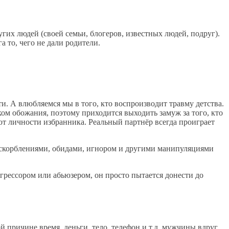
их людей (своей семьи, блогеров, известных людей, подруг).
 то, чего не дали родители.
и. А влюбляемся мы в того, кто воспроизводит травму детства.
м обожания, поэтому приходится выходить замуж за того, кто
ют личности избранника. Реальный партнёр всегда проиграет
 оскорблениями, обидами, игнором и другими манипуляциями
 агрессором или абьюзером, он просто пытается донести до
причине время, деньги, тело, телефон и т.д. мужчины вдруг