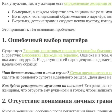
Как у мужчин, так и у женщин есть
определенные ожидания от
Во-первых, в каждом обществе есть социальные роли му
Во-вторых, есть идеальный образ желаемого партнёра, к
В-третьих, детские травмы создают некую пустоту, котор
Это приводит к тём основным проблемам:
1. Ошибочный выбор партнёра
Существует
7 причин, по которым происходит ошибка брачног
Я советую:
Влюбился? Приходи на терапию
. Ошибка и в том,
оказался под рукой. На доступного ей парня девушка надевает
идеальному образцу.
Что делает женщина в этом случае?
Семья превращается в п
сделать из реального супруга идеального рыцаря. Дама даже не
Как будет реагировать мужчина на насилие?
Его реакция ест
женщины, что отрубать ему руки-ноги и голову, чтобы запихат
2. Отсутствие понимания личных гран
Многие женщины, особенно после регистрации брака, принимаю