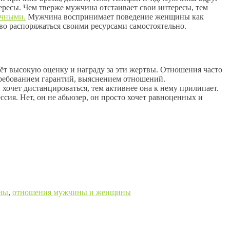
ересы. Чем тверже мужчина отстаивает свои интересы, тем
ичными.
Мужчина воспринимает поведение женщины как
аво распоряжаться своими ресурсами самостоятельно.
ёт высокую оценку и награду за эти жертвы. Отношения часто
требованием гарантий, выяснением отношений.
хочет дистанцироваться, тем активнее она к нему прилипает.
сия. Нет, он не абьюзер, он просто хочет равноценных и
ны
,
отношения мужчины и женщины