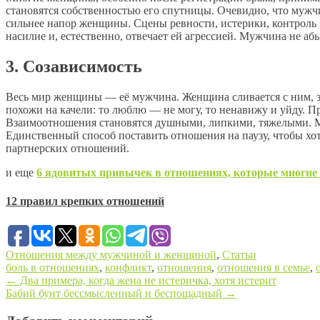
становятся собственностью его спутницы. Очевидно, что мужчи
сильнее напор женщины. Сцены ревности, истерики, контроль в
насилие и, естественно, отвечает ей агрессией. Мужчина не аб
3. Созависимость
Весь мир женщины — её мужчина. Женщина сливается с ним, за
похожи на качели: то люблю — не могу, то ненавижу и уйду. 
Взаимоотношения становятся душными, липкими, тяжелыми. Муж
Единственный способ поставить отношения на паузу, чтобы хот
партнерских отношений.
и еще
6 ядовитых привычек в отношениях, которые многие
12 правил крепких отношений
Отношения между мужчиной и женщиной
,
Статьи
боль в отношениях
,
конфликт
,
отношения
,
отношения в семье
,
←
Два примера, когда жена не истеричка, хотя истерит
Бабий бунт бессмысленный и беспощадный
→
Post navigation