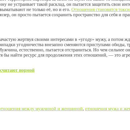
ну не устраивает такой расклад, он пытается защитить свои инт
ыматывают не только её, но и его.
Отношения становятся токс
ьюзер, он просто пытается сохранить пространство для себя и пр
частую жертвуя своими интересами в «угоду» мужу, а потом жд
Припадки угодничества внезапно сменяются приступами обиды, 
чина, естественно, пытается отстраниться. Но чем сильнее он 
я бы найти ресурс для продолжения этих отношений, — это агрес
 считают нормой
отношения между мужчиной и женщиной
,
отношения мужа и же