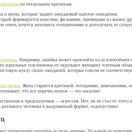
 партнёра
по нескольким причинам.
жа и жены, которые задают ожидаемый шаблон поведения.
оторый формируется книгами, фильмами, примерами из жизни друг
ую очень хочется заполнить отношениями и дополучить от супруга
о выбора
. Например, ошибка может произойти из-за влюблённост
 что идеальные поклонники не окружают женщину плотным облако
 ростовую куклу своих ожиданий, которые совсем не соответству
оле битвы
. Жена старается критикой, нотациями, замечаниями,
 понимает, что все перечисленное — это насилие!
ественная и предсказуемая — агрессия. Нет, он не стал от этого
ь реального человека в выдуманный формат, недопустимо!
иц
т территорию партнёра за свою личную. По какой-то неведомой 