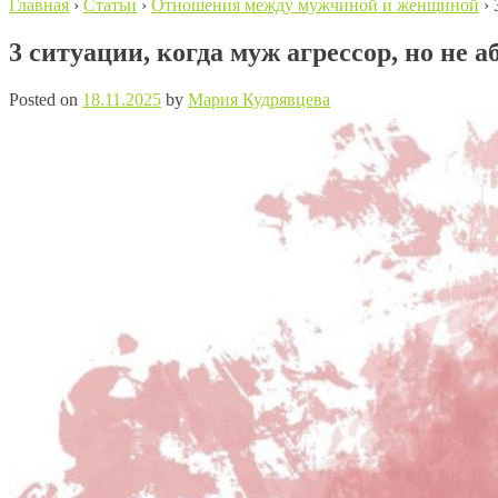
Главная
›
Статьи
›
Отношения между мужчиной и женщиной
›
3 ситуации, когда муж агрессор, но не 
Posted on
18.11.2025
by
Мария Кудрявцева