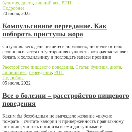
булимия
,
диета
,
лишний вес
,
РПП
Подробнее
20 июля, 2022
Компульсивное переедание. Как
побороть приступы жора
Ситуация: весь день питаетесь нормально, но ночью в тело
словно вселяется потусторонняя сущность, которая заставляет
бежать к холодильнику и поглощать запасы провизии.
Расстройство пищевого поведения
,
Статьи
булимия
,
диета
,
лишний вес
,
переедание
,
РПП
Подробнее
05 июля, 2022
Все о болезни – расстройство пищевого
поведения
Каким бы безобидным не выглядело желание «вкусно
пожрать», считать калории и приверженность правильному
питанию, чистить организм всеми доступными и
недоступными способами, по сути это – Расстройство