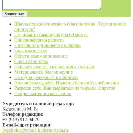
Школа психологического благополучия “Гармоничная
личность”
Поднимите самооценку за 60 минут
Нацеливайся на радость
7 шагов от одиночества к любви
Знакомься легко
Обрети взаимопонимание
Спаси свой брак
Первые шаги от расставания к счастью
Материальное благополучие
Поход за денежным изобилием
Алгоритмы судьбы. Измени сценарий своей жизни
Разреши себе. Как вырваться из тюрьмы запретов
Покров материнской любви
Учредитель и главный редактор:
Кудрявцева М. В.
Телефон редакции:
+7 (913) 917-94-79
Е-mail-адрес редакции:
psycholog@maria-kudryavtseva.ru