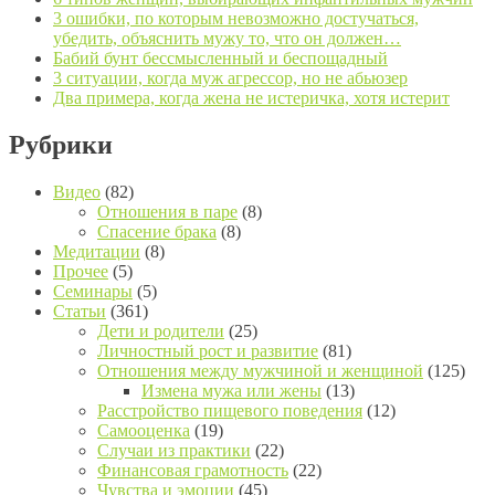
3 ошибки, по которым невозможно достучаться,
убедить, объяснить мужу то, что он должен…
Бабий бунт бессмысленный и беспощадный
3 ситуации, когда муж агрессор, но не абьюзер
Два примера, когда жена не истеричка, хотя истерит
Рубрики
Видео
(82)
Отношения в паре
(8)
Спасение брака
(8)
Медитации
(8)
Прочее
(5)
Семинары
(5)
Статьи
(361)
Дети и родители
(25)
Личностный рост и развитие
(81)
Отношения между мужчиной и женщиной
(125)
Измена мужа или жены
(13)
Расстройство пищевого поведения
(12)
Самооценка
(19)
Случаи из практики
(22)
Финансовая грамотность
(22)
Чувства и эмоции
(45)