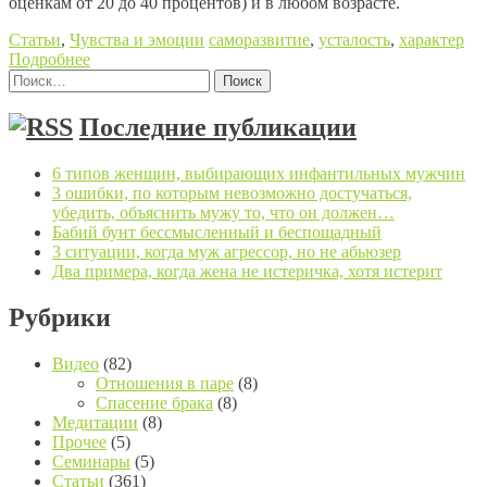
оценкам от 20 до 40 процентов) и в любом возрасте.
Статьи
,
Чувства и эмоции
саморазвитие
,
усталость
,
характер
Подробнее
Найти:
Posts navigation
Последние публикации
6 типов женщин, выбирающих инфантильных мужчин
3 ошибки, по которым невозможно достучаться,
убедить, объяснить мужу то, что он должен…
Бабий бунт бессмысленный и беспощадный
3 ситуации, когда муж агрессор, но не абьюзер
Два примера, когда жена не истеричка, хотя истерит
Рубрики
Видео
(82)
Отношения в паре
(8)
Спасение брака
(8)
Медитации
(8)
Прочее
(5)
Семинары
(5)
Статьи
(361)