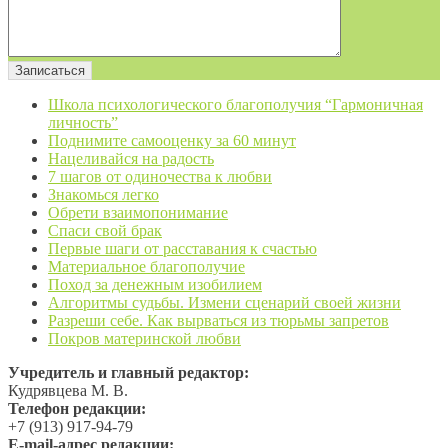
Школа психологического благополучия “Гармоничная
личность”
Поднимите самооценку за 60 минут
Нацеливайся на радость
7 шагов от одиночества к любви
Знакомься легко
Обрети взаимопонимание
Спаси свой брак
Первые шаги от расставания к счастью
Материальное благополучие
Поход за денежным изобилием
Алгоритмы судьбы. Измени сценарий своей жизни
Разреши себе. Как вырваться из тюрьмы запретов
Покров материнской любви
Учредитель и главный редактор:
Кудрявцева М. В.
Телефон редакции:
+7 (913) 917-94-79
Е-mail-адрес редакции: