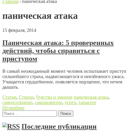
Главная
›
паническая атака
паническая атака
15 февраля, 2014
Паническая атака: 5 проверенных
действий, чтобы справиться с
приступом
В самый неожиданный момент человек испытывает приступ
сильнейшего страха, надвигающегося и неизбежного ужаса.
Учащается сердцебиение, появляется ощущение, что нечем
дышать.
Статьи
,
Страхи
,
Чувства и эмоции
паническая атака
,
самоосознание
,
саморазвитие
,
успех
,
характер
Подробнее
Найти:
Posts navigation
Последние публикации