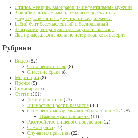
6 типов женщин, выбирающих инфантильных мужчин
3 ошибки, по которым невозможно достучаться,
убедить, объяснить мужу то, что он должен…
Бабий бунт бессмысленный и беспощадный
3 ситуации, когда муж агрессор, но не абьюзер
Два примера, когда жена не истеричка, хотя истерит
Рубрики
Видео
(82)
Отношения в паре
(8)
Спасение брака
(8)
Медитации
(8)
Прочее
(5)
Семинары
(5)
Статьи
(361)
Дети и родители
(25)
Личностный рост и развитие
(81)
Отношения между мужчиной и женщиной
(125)
Измена мужа или жены
(13)
Расстройство пищевого поведения
(12)
Самооценка
(19)
Случаи из практики
(22)