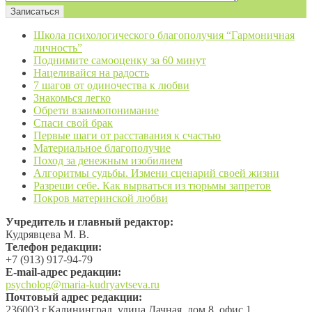
Школа психологического благополучия “Гармоничная
личность”
Поднимите самооценку за 60 минут
Нацеливайся на радость
7 шагов от одиночества к любви
Знакомься легко
Обрети взаимопонимание
Спаси свой брак
Первые шаги от расставания к счастью
Материальное благополучие
Поход за денежным изобилием
Алгоритмы судьбы. Измени сценарий своей жизни
Разреши себе. Как вырваться из тюрьмы запретов
Покров материнской любви
Учредитель и главный редактор:
Кудрявцева М. В.
Телефон редакции:
+7 (913) 917-94-79
Е-mail-адрес редакции:
psycholog@maria-kudryavtseva.ru
Почтовый адрес редакции:
236003 г.Калининград, улица Дачная, дом 8, офис 1