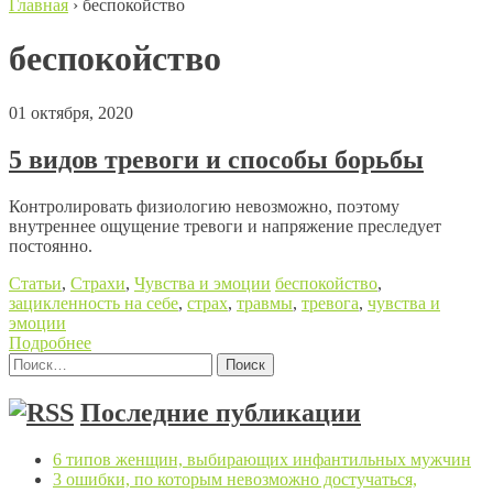
Главная
›
беспокойство
беспокойство
01 октября, 2020
5 видов тревоги и способы борьбы
Контролировать физиологию невозможно, поэтому
внутреннее ощущение тревоги и напряжение преследует
постоянно.
Статьи
,
Страхи
,
Чувства и эмоции
беспокойство
,
зацикленность на себе
,
страх
,
травмы
,
тревога
,
чувства и
эмоции
Подробнее
Найти:
Posts navigation
Последние публикации
6 типов женщин, выбирающих инфантильных мужчин
3 ошибки, по которым невозможно достучаться,