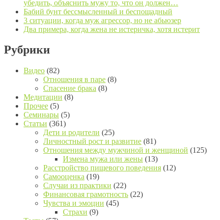
убедить, объяснить мужу то, что он должен…
Бабий бунт бессмысленный и беспощадный
3 ситуации, когда муж агрессор, но не абьюзер
Два примера, когда жена не истеричка, хотя истерит
Рубрики
Видео
(82)
Отношения в паре
(8)
Спасение брака
(8)
Медитации
(8)
Прочее
(5)
Семинары
(5)
Статьи
(361)
Дети и родители
(25)
Личностный рост и развитие
(81)
Отношения между мужчиной и женщиной
(125)
Измена мужа или жены
(13)
Расстройство пищевого поведения
(12)
Самооценка
(19)
Случаи из практики
(22)
Финансовая грамотность
(22)
Чувства и эмоции
(45)
Страхи
(9)