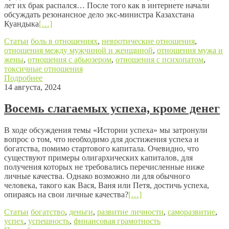
лет их брак распался… После того как в интернете начали
обсуждать резонансное дело экс-министра Казахстана
Куандыка
[…]
Статьи
боль в отношениях
,
невротические отношения
,
отношения между мужчиной и женщиной
,
отношения мужа и
жены
,
отношения с абьюзером
,
отношения с психопатом
,
токсичные отношения
Подробнее
14 августа, 2024
Восемь слагаемых успеха, кроме денег
В ходе обсуждения темы «Истории успеха» мы затронули
вопрос о том, что необходимо для достижения успеха и
богатства, помимо стартового капитала. Очевидно, что
существуют примеры олигархических капиталов, для
получения которых не требовались перечисленные ниже
личные качества. Однако возможно ли для обычного
человека, такого как Вася, Ваня или Петя, достичь успеха,
опираясь на свои личные качества?
[…]
Статьи
богатство
,
деньги
,
развитие личности
,
саморазвитие
,
успех
,
успешность
,
финансовая грамотность