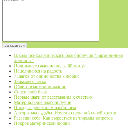
Школа психологического благополучия “Гармоничная
личность”
Поднимите самооценку за 60 минут
Нацеливайся на радость
7 шагов от одиночества к любви
Знакомься легко
Обрети взаимопонимание
Спаси свой брак
Первые шаги от расставания к счастью
Материальное благополучие
Поход за денежным изобилием
Алгоритмы судьбы. Измени сценарий своей жизни
Разреши себе. Как вырваться из тюрьмы запретов
Покров материнской любви