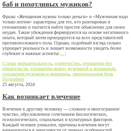
баб и похотливых мужиков?
Фразы «Женщинам нужны только деньги» и «Мужчинам надо
только интим» характерны для тех, кто разочарован в
отношениях и пытается найти простое объяснение для своих
неудач. Такие убеждения формируются на основе негативного
опыта, который затем проецируется на всех представителей
противоположного пола. Однако, подобный взгляд сильно
упрощает реальность и лишает возможности увидеть более
глубокие и важные аспекты
[…]
Статьи
меркантильность
,
одиночество
,
отношения без
обязательств
,
отношения между мужчиной и женщиной
,
отношения мужчины и женщины
,
эмоциональная боль
Подробнее
25 августа, 2024
Как возникает влечение
Влечение к другому человеку — сложное и многогранное
чувство, обусловленное сочетанием биологических,
психологических, социальных и культурных факторов.
Каждый человек уникален, причины влечения могут
варьироваться в зависимости от личных особенностей,