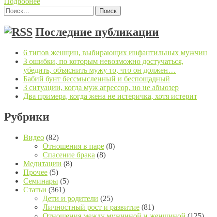
Подробнее
Найти:
Posts navigation
Последние публикации
6 типов женщин, выбирающих инфантильных мужчин
3 ошибки, по которым невозможно достучаться,
убедить, объяснить мужу то, что он должен…
Бабий бунт бессмысленный и беспощадный
3 ситуации, когда муж агрессор, но не абьюзер
Два примера, когда жена не истеричка, хотя истерит
Рубрики
Видео
(82)
Отношения в паре
(8)
Спасение брака
(8)
Медитации
(8)
Прочее
(5)
Семинары
(5)
Статьи
(361)
Дети и родители
(25)
Личностный рост и развитие
(81)
Отношения между мужчиной и женщиной
(125)