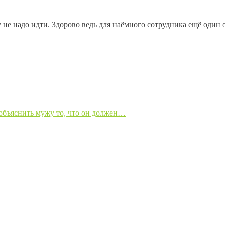
ту не надо идти. Здорово ведь для наёмного сотрудника ещё оди
 объяснить мужу то, что он должен…