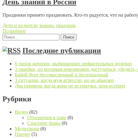
День знаний в России
Праздники принято праздновать. Кто-то радуется, что на рабо
Дети и родители
знание
,
праздник
Подробнее
Найти:
Posts navigation
Последние публикации
6 типов женщин, выбирающих инфантильных мужчин
3 ошибки, по которым невозможно достучаться, убедить,
Бабий бунт бессмысленный и беспощадный
3 ситуации, когда муж агрессор, но не абьюзер
Два примера, когда жена не истеричка, хотя истерит
Рубрики
Видео
(82)
Отношения в паре
(8)
Спасение брака
(8)
Медитации
(8)
Прочее
(5)