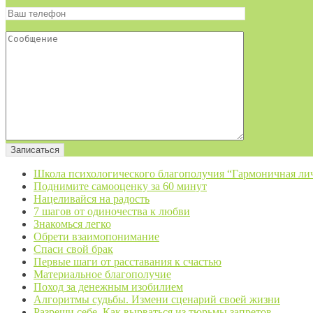
Школа психологического благополучия “Гармоничная ли
Поднимите самооценку за 60 минут
Нацеливайся на радость
7 шагов от одиночества к любви
Знакомься легко
Обрети взаимопонимание
Спаси свой брак
Первые шаги от расставания к счастью
Материальное благополучие
Поход за денежным изобилием
Алгоритмы судьбы. Измени сценарий своей жизни
Разреши себе. Как вырваться из тюрьмы запретов