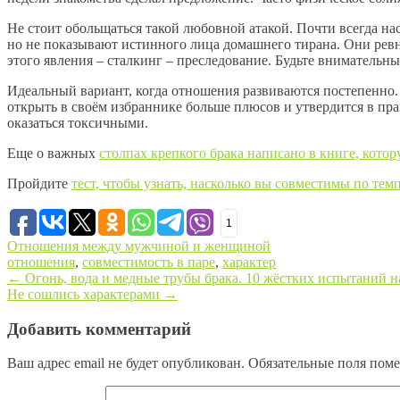
Не стоит обольщаться такой любовной атакой. Почти всегда на
но не показывают истинного лица домашнего тирана. Они ревн
этого явления – сталкинг – преследование. Будьте внимательны
Идеальный вариант, когда отношения развиваются постепенно. 
открыть в своём избраннике больше плюсов и утвердится в пр
оказаться токсичными.
Еще о важных
столпах крепкого брака написано в книге, кото
Пройдите
тест, чтобы узнать, насколько вы совместимы по тем
1
Отношения между мужчиной и женщиной
отношения
,
совместимость в паре
,
характер
←
Огонь, вода и медные трубы брака. 10 жёстких испытаний н
Не сошлись характерами
→
Post navigation
Добавить комментарий
Ваш адрес email не будет опубликован.
Обязательные поля пом