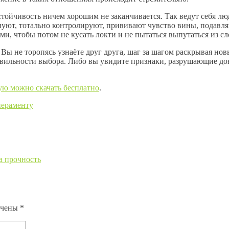
стойчивость ничем хорошим не заканчивается. Так ведут себя лю
уют, тотально контролируют, прививают чувство вины, подавля
ми, чтобы потом не кусать локти и не пытаться выпутаться из с
Вы не торопясь узнаёте друг друга, шаг за шагом раскрывая нов
авильности выбора. Либо вы увидите признаки, разрушающие до
рую можно скачать бесплатно
.
пераменту
а прочность
ечены
*