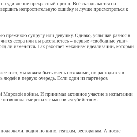
я на удивление прекрасный принц. Всё складывается на
совершить непростительную ошибку и лучше присмотреться к
язью прежнюю супругу или девушку. Однако, услышав разнос в
учится ссора или вы расстанетесь – первые «свободные уши»
яд ли изменятся. Так работает механизм идеализации, который
Более того, мы можем быть очень похожими, но расходится в
ь людей в первую очередь. Если один из партнёров
вой Мировой войны. И принимал активное участие в испытании
не позволила смириться с массовым убийством.
подарками, водил по кино, театрам, ресторанам. А после