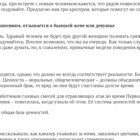
да, при встрече с новым человеком кажется, что рядом появилс
, подумайте. Предлагаю вам три критерия, которые помогут не 
ношениям, отзывается о бывшей жене или девушке
ель. Здравый человек не будет при другой женщине поливать гр
задумайтесь. Вполне возможно, что вы на очереди. Как только сл
 даже думать, но, к сожалению, привычные модели поведения вр
одятся, однако это далеко не всегда соответствует реальности. 
и. Ценности – моральные, общечеловеческие – должны объединят
иционный брак, то вряд ли они будут счастливы долгое время.
работчиков газовых смесей для отравляющих атак во время Пер
мик – повесилась, когда узнала об этом. Её система ценностей 
общая база ценностей.
ссказывали, как кавалер ухаживал за ними, заваливал цветами, 
ижение в таких отношениях происходит стремительно.