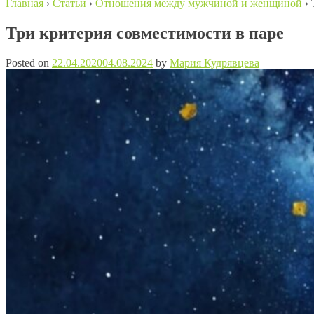
Главная
›
Статьи
›
Отношения между мужчиной и женщиной
›
Три критерия совместимости в паре
Posted on
22.04.2020
04.08.2024
by
Мария Кудрявцева