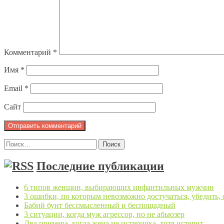
Комментарий
*
Имя
*
Email
*
Сайт
Найти:
Последние публикации
6 типов женщин, выбирающих инфантильных мужчин
3 ошибки, по которым невозможно достучаться, убедить,
Бабий бунт бессмысленный и беспощадный
3 ситуации, когда муж агрессор, но не абьюзер
Два примера, когда жена не истеричка, хотя истерит