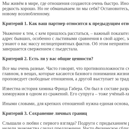
Мы живём в мире, где отношения создаются очень быстро. Иног
редкость хорошо. Но не обманываем ли мы себя? Остановитесь
новому возлюбленному.
Критерий 1. Как ваш партнер относится к предыдущим от
Уважение к тем, с кем пришлось расстаться, – важный показат
адрес бывших, особенно с льстивыми сравнения в свой адрес, 
узнают о вас массу нелицеприятных фактов. Об этом неприятно
завершается свержением с пьедестала.
Критерий 2. Есть ли у вас общие ценности?
Все мы очень разные. Часто говорят, что противоположности сх
главном, в вещах, которые касаются базового понимания жизн
проповедует свободные отношения, а другой выступает за трад
Известна история химика Фрица Габера. Он был в составе раз
химоружия в одном из сражений. Его супруга – тоже учёный-хи
Иными словами, для крепких отношений нужна единая основа, 
Критерий 3. Сохранение личных границ
Слышали о любви с первого взгляда? Подруги с придыханием ра
недели знакомства сделал предложение. Часто физическое сбл