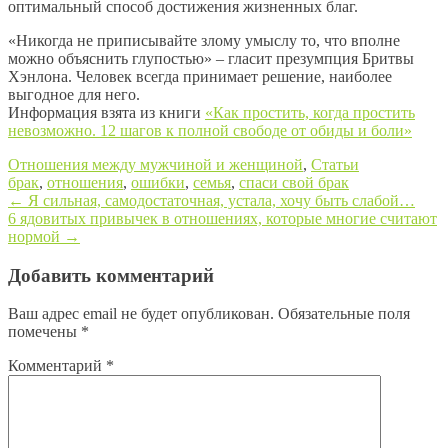
оптимальный способ достижения жизненных благ.
«Никогда не приписывайте злому умыслу то, что вполне
можно объяснить глупостью» – гласит презумпция Бритвы
Хэнлона. Человек всегда принимает решение, наиболее
выгодное для него.
Информация взята из книги
«Как простить, когда простить
невозможно. 12 шагов к полной свободе от обиды и боли»
Отношения между мужчиной и женщиной
,
Статьи
брак
,
отношения
,
ошибки
,
семья
,
спаси свой брак
←
Я сильная, самодостаточная, устала, хочу быть слабой…
6 ядовитых привычек в отношениях, которые многие считают
Post navigation
нормой
→
Добавить комментарий
Ваш адрес email не будет опубликован.
Обязательные поля
помечены
*
Комментарий
*