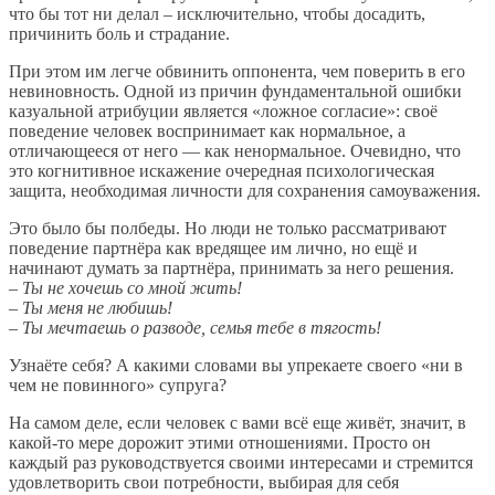
что бы тот ни делал – исключительно, чтобы досадить,
причинить боль и страдание.
При этом им легче обвинить оппонента, чем поверить в его
невиновность. Одной из причин фундаментальной ошибки
казуальной атрибуции является «ложное согласие»: своё
поведение человек воспринимает как нормальное, а
отличающееся от него — как ненормальное. Очевидно, что
это когнитивное искажение очередная психологическая
защита, необходимая личности для сохранения самоуважения.
Это было бы полбеды. Но люди не только рассматривают
поведение партнёра как вредящее им лично, но ещё и
начинают думать за партнёра, принимать за него решения.
– Ты не хочешь со мной жить!
– Ты меня не любишь!
– Ты мечтаешь о разводе, семья тебе в тягость!
Узнаёте себя? А какими словами вы упрекаете своего «ни в
чем не повинного» супруга?
На самом деле, если человек с вами всё еще живёт, значит, в
какой-то мере дорожит этими отношениями. Просто он
каждый раз руководствуется своими интересами и стремится
удовлетворить свои потребности, выбирая для себя