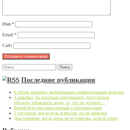
Имя
*
Email
*
Сайт
Найти:
Последние публикации
6 типов женщин, выбирающих инфантильных мужчин
3 ошибки, по которым невозможно достучаться,
убедить, объяснить мужу то, что он должен…
Бабий бунт бессмысленный и беспощадный
3 ситуации, когда муж агрессор, но не абьюзер
Два примера, когда жена не истеричка, хотя истерит