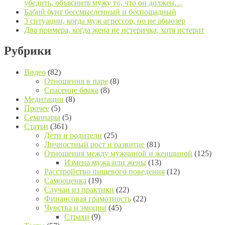
убедить, объяснить мужу то, что он должен…
Бабий бунт бессмысленный и беспощадный
3 ситуации, когда муж агрессор, но не абьюзер
Два примера, когда жена не истеричка, хотя истерит
Рубрики
Видео
(82)
Отношения в паре
(8)
Спасение брака
(8)
Медитации
(8)
Прочее
(5)
Семинары
(5)
Статьи
(361)
Дети и родители
(25)
Личностный рост и развитие
(81)
Отношения между мужчиной и женщиной
(125)
Измена мужа или жены
(13)
Расстройство пищевого поведения
(12)
Самооценка
(19)
Случаи из практики
(22)
Финансовая грамотность
(22)
Чувства и эмоции
(45)
Страхи
(9)