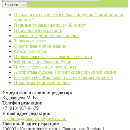
Школа психологического благополучия “Гармоничная
личность”
Поднимите самооценку за 60 минут
Нацеливайся на радость
7 шагов от одиночества к любви
Знакомься легко
Обрети взаимопонимание
Спаси свой брак
Первые шаги от расставания к счастью
Материальное благополучие
Поход за денежным изобилием
Алгоритмы судьбы. Измени сценарий своей жизни
Разреши себе. Как вырваться из тюрьмы запретов
Покров материнской любви
Учредитель и главный редактор:
Кудрявцева М. В.
Телефон редакции:
+7 (913) 917-94-79
Е-mail-адрес редакции:
psycholog@maria-kudryavtseva.ru
Почтовый адрес редакции:
236003 г.Калининград, улица Дачная, дом 8, офис 1