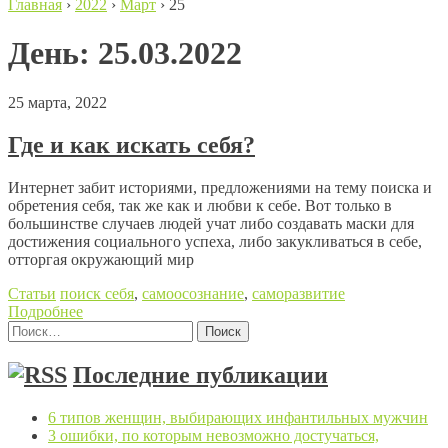
Главная
›
2022
›
Март
›
25
День:
25.03.2022
25 марта, 2022
Где и как искать себя?
Интернет забит историями, предложениями на тему поиска и
обретения себя, так же как и любви к себе. Вот только в
большинстве случаев людей учат либо создавать маски для
достижения социального успеха, либо закукливаться в себе,
отторгая окружающий мир
Статьи
поиск себя
,
самоосознание
,
саморазвитие
Подробнее
Найти:
Posts navigation
Последние публикации
6 типов женщин, выбирающих инфантильных мужчин
3 ошибки, по которым невозможно достучаться,