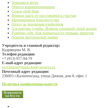
Знакомься легко
Обрети взаимопонимание
Спаси свой брак
Первые шаги от расставания к счастью
Материальное благополучие
Поход за денежным изобилием
Алгоритмы судьбы. Измени сценарий своей жизни
Разреши себе. Как вырваться из тюрьмы запретов
Покров материнской любви
Учредитель и главный редактор:
Кудрявцева М. В.
Телефон редакции:
+7 (913) 917-94-79
Е-mail-адрес редакции:
psycholog@maria-kudryavtseva.ru
Почтовый адрес редакции:
236003 г.Калининград, улица Дачная, дом 8, офис 1
Политика конфиденциальности