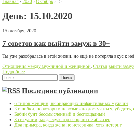
Главная
›
2020
›
Октябрь
›
15
День:
15.10.2020
15 октября, 2020
7 советов как выйти замуж в 30+
Ты уже разобралась в этой жизни, но ещё не потеряла вкус к н
Отношения между мужчиной и женщиной
,
Статьи
выйти заму
Подробнее
Найти:
Posts navigation
Последние публикации
6 типов женщин, выбирающих инфантильных мужчин
3 ошибки, по которым невозможно достучаться, убедить,
Бабий бунт бессмысленный и беспощадный
3 ситуации, когда муж агрессор, но не абьюзер
Два примера, когда жена не истеричка, хотя истерит