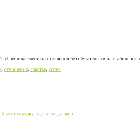
ей. И решила сменить отношения без обязательств на стабильност
ж
,
отношения
,
счастье
,
успех
 объяснить мужу то, что он должен…