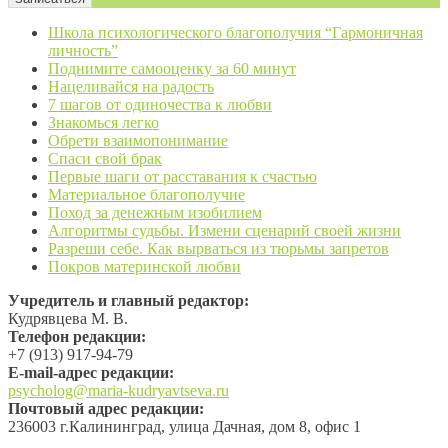
Школа психологического благополучия “Гармоничная
личность”
Поднимите самооценку за 60 минут
Нацеливайся на радость
7 шагов от одиночества к любви
Знакомься легко
Обрети взаимопонимание
Спаси свой брак
Первые шаги от расставания к счастью
Материальное благополучие
Поход за денежным изобилием
Алгоритмы судьбы. Измени сценарий своей жизни
Разреши себе. Как вырваться из тюрьмы запретов
Покров материнской любви
Учредитель и главный редактор:
Кудрявцева М. В.
Телефон редакции:
+7 (913) 917-94-79
Е-mail-адрес редакции:
psycholog@maria-kudryavtseva.ru
Почтовый адрес редакции:
236003 г.Калининград, улица Дачная, дом 8, офис 1