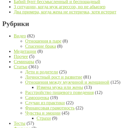
Бабий бунт бессмысленный и беспощадный
3 ситуации, когда муж агрессор, но не абьюзер
Два примера, когда жена не истеричка, хотя истерит
Рубрики
Видео
(82)
Отношения в паре
(8)
Спасение брака
(8)
Медитации
(8)
Прочее
(5)
Семинары
(5)
Статьи
(361)
Дети и родители
(25)
Личностный рост и развитие
(81)
Отношения между мужчиной и женщиной
(125)
Измена мужа или жены
(13)
Расстройство пищевого поведения
(12)
Самооценка
(19)
Случаи из практики
(22)
Финансовая грамотность
(22)
Чувства и эмоции
(45)
Страхи
(9)
Тесты
(57)