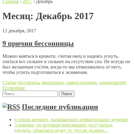
Главная
›
2017
›
Декабрь
Месяц:
Декабрь 2017
12 декабря, 2017
9 причин бессонницы
Можно маяться в кровати, считая овец и надеясь уснуть,
злиться все сильнее и сильнее на отсутствие сна. Не всегда он
был желанным гостем, когда-то мы отмахивались от него,
чтобы успеть подготовиться к экзаменам.
Статьи
бессоница
,
мышление
,
самоосознание
,
саморазвитие
Подробнее
Найти:
Posts navigation
Последние публикации
6 типов женщин, выбирающих инфантильных мужчин
3 ошибки, по которым невозможно достучаться,
убедить, объяснить мужу то, что он должен…