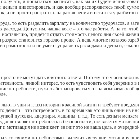
е получать, и попытаться расписать, как вы их будете использоват
ы деньги инвестировать, и как вообще распорядитесь такой сум
, а не просто растратить на развлечения и остаться у разбитого
уда, то есть разделить зарплату на количество трудочасов, а зат
х расходы. Допустим, чашка кофе – это час работы. А на то, что
 ностальгию, придётся отдать стоимость целого дня своей жизн
м разрезе становится гораздо проще. А ведь многие неплохо за
й грамотности и не умеют управлять расходами и деньги, сэкон
 просто не могут дать внятного ответа. Потому что у основной м
ательность, живой интерес, то есть чувствовать себя уверенно 
ние потребности, нужно абстрагироваться от навязываемых общ
еле.
льют в уши и глаза истории красивой жизни и требуют предъявит
деньги – это потребность, в то время как это лишь один из ин
купкой путевки, квартиры, машины, и т.д. То есть деньги меняе
овлетворяет потребность в безопасности, появляется мотивация 
и мотивация не возникает, значит это не ваша цель, а очередно
ться со своими потребностями, выделить ведущие, мотивирующие