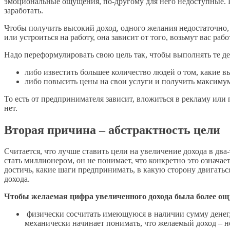
эмоциональные ощущения, по-другому для него недоступные. Пр
заработать.
Чтобы получить высокий доход, одного желания недостаточно, п
или устроиться на работу, она зависит от того, возьмут вас раб
Надо переформулировать свою цель так, чтобы выполнять те де
либо известить большее количество людей о том, какие вы
либо повысить цены на свои услуги и получить максиму
То есть от предпринимателя зависит, вложиться в рекламу или п
нет.
Вторая причина
– абстрактность цели
Считается, что лучше ставить цели на увеличение дохода в два-
стать миллионером, он не понимает, что конкретно это означает
достичь, какие шаги предпринимать, в какую сторону двигаться.
дохода.
Чтобы желаемая цифра увеличенного дохода была более ощ
физически сосчитать имеющуюся в наличии сумму денег, 
механически начинает понимать, что желаемый доход – не