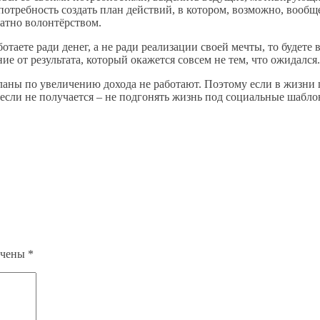
 потребность создать план действий, в котором, возможно, вообщ
атно волонтёрством.
аботаете ради денег, а не ради реализации своей мечты, то будет
ие от результата, который окажется совсем не тем, что ожидался.
планы по увеличению дохода не работают. Поэтому если в жизни
 если не получается – не подгонять жизнь под социальные шабло
ечены
*