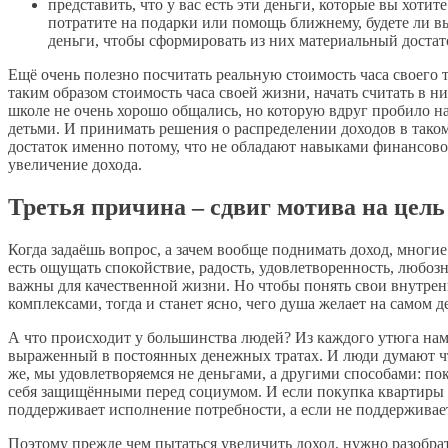
представить, что у вас есть эти деньги, которые вы хотит
потратите на подарки или помощь ближнему, будете ли в
деньги, чтобы сформировать из них материальный достаток
Ещё очень полезно посчитать реальную стоимость часа своего тр
таким образом стоимость часа своей жизни, начать считать в ни
школе не очень хорошо общались, но которую вдруг пробило на
детьми. И принимать решения о распределении доходов в тако
достаток именно потому, что не обладают навыками финансово
увеличение дохода.
Третья причина
– сдвиг мотива на цель
Когда задаёшь вопрос, а зачем вообще поднимать доход, многие
есть ощущать спокойствие, радость, удовлетворенность, любозн
важны для качественной жизни. Но чтобы понять свои внутрен
комплексами, тогда и станет ясно, чего душа желает на самом д
А что происходит у большинства людей? Из каждого утюга нам 
выраженный в постоянных денежных тратах. И люди думают что 
же, мы удовлетворяемся не деньгами, а другими способами: по
себя защищёнными перед социумом. И если покупка квартиры уд
поддерживает исполнение потребности, а если не поддерживает 
Поэтому прежде чем пытаться увеличить доход, нужно разобра