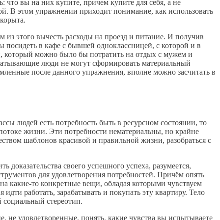
ь: что вы на них купите, причем купите для себя, а не
мой. В этом упражнении приходит понимание, как использовать
 корыта.
ем из этого вычесть расходы на проезд и питание. И получив
бы посидеть в кафе с бывшей одноклассницей, с которой и в
и, который можно было бы потратить на отдых с мужем и
рабатывающие люди не могут сформировать материальный
омленные после данного упражнения, вполне можно засчитать в
ассы людей есть потребность быть в ресурсном состоянии, то
в потоке жизни. Эти потребности нематериальны, но крайне
еством шаблонов красивой и правильной жизни, разобраться с
ь доказательства своего успешного успеха, разумеется,
струментов для удовлетворения потребностей. Причём опять
м на какие-то конкретные вещи, обладая которыми чувствуем
идти работать, зарабатывать и покупать эту квартиру. Тело
й социальный стереотип.
, не удовлетворенные, понять, какие чувства вы испытываете