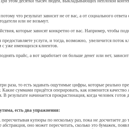
и этом десятки тысяч людей, выкладывающих неплохой контент, 
отому что результат зависит не от вас, а от социального ответа
отодатели или не возьмут.
йствия, которые зависят конкретно от вас. Например, чтобы под
 предоставляете услуги, и тогда, возможно, увеличится поток к
м с уже имеющихся клиентов.
однять прайс, а вот заработает он больше денег или нет, зависит
три раза, то есть задавать ощутимые цифры, которые реально пре
. Какие суммами придётся оперировать, как изменится качество ж
 В результате начинается прокрастинация, когда человек готов д
утима, есть два упражнения:
пересчитывая купюры по нескольку раз, пока не досчитаете до т
 абстракция, оно может пересчитать, сколько это бумажек, появ