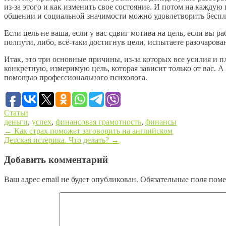
из-за этого и как изменить свое состояние. И потом на каждую
общении и социальной значимости можно удовлетворить беспл
Если цель не ваша, если у вас сдвиг мотива на цель, если вы р
полпути, либо, всё-таки достигнув цели, испытаете разочарован
Итак, это три основные причины, из-за которых все усилия и 
конкретную, измеримую цель, которая зависит только от вас. А
помощью профессионального психолога.
Статьи
деньги
,
успех
,
финансовая грамотность
,
финансы
←
Как страх поможет заговорить на английском
Детская истерика. Что делать?
→
Post navigation
Добавить комментарий
Ваш адрес email не будет опубликован.
Обязательные поля пом