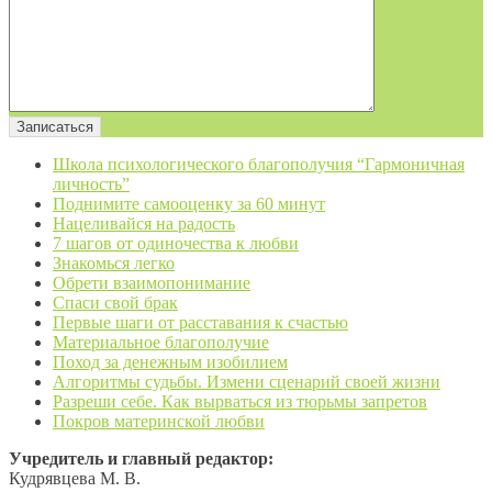
Школа психологического благополучия “Гармоничная
личность”
Поднимите самооценку за 60 минут
Нацеливайся на радость
7 шагов от одиночества к любви
Знакомься легко
Обрети взаимопонимание
Спаси свой брак
Первые шаги от расставания к счастью
Материальное благополучие
Поход за денежным изобилием
Алгоритмы судьбы. Измени сценарий своей жизни
Разреши себе. Как вырваться из тюрьмы запретов
Покров материнской любви
Учредитель и главный редактор:
Кудрявцева М. В.