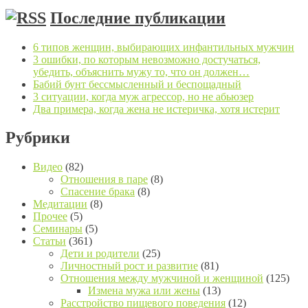
Posts navigation
Последние публикации
6 типов женщин, выбирающих инфантильных мужчин
3 ошибки, по которым невозможно достучаться,
убедить, объяснить мужу то, что он должен…
Бабий бунт бессмысленный и беспощадный
3 ситуации, когда муж агрессор, но не абьюзер
Два примера, когда жена не истеричка, хотя истерит
Рубрики
Видео
(82)
Отношения в паре
(8)
Спасение брака
(8)
Медитации
(8)
Прочее
(5)
Семинары
(5)
Статьи
(361)
Дети и родители
(25)
Личностный рост и развитие
(81)
Отношения между мужчиной и женщиной
(125)
Измена мужа или жены
(13)
Расстройство пищевого поведения
(12)