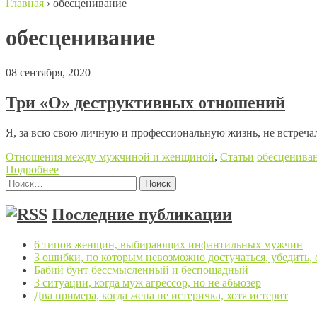
Главная
›
обесценивание
обесценивание
08 сентября, 2020
Три «О» деструктивных отношений
Я, за всю свою личную и профессиональную жизнь, не встреча
Отношения между мужчиной и женщиной
,
Статьи
обесценива
Подробнее
Найти:
Posts navigation
Последние публикации
6 типов женщин, выбирающих инфантильных мужчин
3 ошибки, по которым невозможно достучаться, убедить,
Бабий бунт бессмысленный и беспощадный
3 ситуации, когда муж агрессор, но не абьюзер
Два примера, когда жена не истеричка, хотя истерит