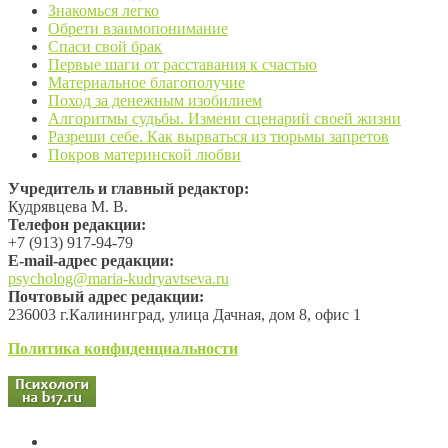
Знакомься легко
Обрети взаимопонимание
Спаси свой брак
Первые шаги от расставания к счастью
Материальное благополучие
Поход за денежным изобилием
Алгоритмы судьбы. Измени сценарий своей жизни
Разреши себе. Как вырваться из тюрьмы запретов
Покров материнской любви
Учредитель и главный редактор:
Кудрявцева М. В.
Телефон редакции:
+7 (913) 917-94-79
Е-mail-адрес редакции:
psycholog@maria-kudryavtseva.ru
Почтовый адрес редакции:
236003 г.Калининград, улица Дачная, дом 8, офис 1
Политика конфиденциальности