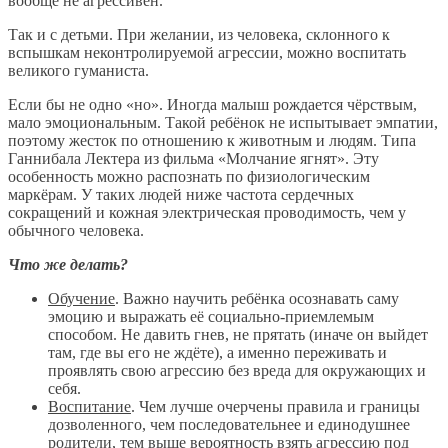
вообще не агрессивен.
Так и с детьми. При желании, из человека, склонного к
вспышкам неконтролируемой агрессии, можно воспитать
великого гуманиста.
Если бы не одно «но». Иногда малыш рождается чёрствым,
мало эмоциональным. Такой ребёнок не испытывает эмпатии,
поэтому жесток по отношению к животным и людям. Типа
Ганнибала Лектера из фильма «Молчание ягнят». Эту
особенность можно распознать по физиологическим
маркёрам. У таких людей ниже частота сердечных
сокращений и кожная электрическая проводимость, чем у
обычного человека.
Что же делать?
Обучение
. Важно научить ребёнка осознавать саму
эмоцию и выражать её социально-приемлемым
способом. Не давить гнев, не прятать (иначе он выйдет
там, где вы его не ждёте), а именно переживать и
проявлять свою агрессию без вреда для окружающих и
себя.
Воспитание
. Чем лучше очерчены правила и границы
дозволенного, чем последовательнее и единодушнее
родители, тем выше вероятность взять агрессию под