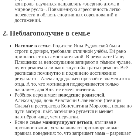
контроль, научиться направлять «энергию атома в
мирное русло». Повышенную агрессивность легко
перевести в область спортивных соревнований и
достижений.
2. Неблагополучие в семье
Насилие в семье.
Родители Яны Рудковской были
строги к дочери, требовали отличной учёбы. Ей рано
пришлось стать самостоятельной. В результате Сашу
Плющенко за непослушание запирают в тёмном чулане,
лупят ремнем и лишают «пустой» траты времени. Всё
расписано поминутно и подчинено достижению
результата – Александр должен превзойти знаменитого
отца. А то, что мотивация поддерживается только
насилием, для Яны не имеет значения.
Ребёнок перенимает
поведение родителей
.
Александара, дочь Анастасии Сланевской (певицы
Славы) и ресторатора Константина Морозова, пошла по
пути матери: пьёт, затейливо ругается и меняет
партнёров чаще, чем перчатки.
Если в семье
манипулируют детьми
, втягивая в
противостояние, устанавливают противоречивые
правила поведения: то, что запрещает мама – разрешает