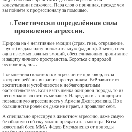
консультации психолога. Пара слов о причинах, прежде чем
вы пойдёте к профессионалу за помощью.
Генетически определённая сила
проявления агрессии.
Природа на 4 негативные эмоции (страх, гнев, отвращение,
грусть) выдала одну положительную (радость). Значит, гнев –
одна из самых важных эмоций, обеспечивающих пропитание
и защиту личного пространства. Бороться с природой
бесполезно, но…
Повышенная склонность к агрессии не приговор, из-за
которого ребёнок вырастет преступником. Всё зависит от
воспитания и устойчивости к неблагоприятным
обстоятельствам. Если взять щенка бойцовой породы, то из
него можно воспитать милашку. Навряд ли вы заподозрите
повышенную агрессивность у Армена Джигарханяна. Но в
большинстве ролей он даже не играет, а проявляет себя.
А специально дрессируя в животном агрессию, даже самую
безобидную собачку можно превратить в монстра. Всем
известный боец ММА Фёдор Емельяненко от природы