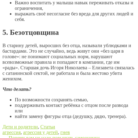
Важно воспитать у малыша навык переживать отказы и
ограничения,
выражать своё несогласие без вреда для других людей и
себя.
5. Безотцовщина
В старину детей, выросших без отца, называли ублюдками и
бастардами. Это не случайно, ведь живут они «без царя в
голове»: не понимают социальных норм, нарушают
всевозможные правила и попадают в компании, где им
«рады». Старшая дочь Игоря Николаева – Елизавета связалась
с сатанинской сектой, не работала и была жестоко убита
женихом.
Что делать?
По возможности сохранять семью,
поддерживать контакт ребёнка с отцом после развода
или
найти замену фигуры отца (дедушку, дядю, тренера).
Дети и родители
,
Статьи
агрессия
,
агрессия у детей
,
гнев
←
Почему вам не надо повышать самооценку