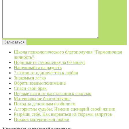
Школа психологического благополучия “Гармоничная
личность”
Поднимите самооценку за 60 минут
Нацеливайся на радость
7 шагов от одиночества к любви
Знакомься легко
Обрети взаимопонимание
Спаси свой брак
Первые шаги от расставания к счастью
Материальное благополучие
Поход за денежным изобилием
Алгоритмы судьбы. Измени сценарий своей жизни
Разреши себе. Как вырваться из тюрьмы запретов
Покров материнской любви