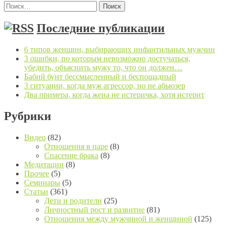
Найти:
Последние публикации
6 типов женщин, выбирающих инфантильных мужчин
3 ошибки, по которым невозможно достучаться,
убедить, объяснить мужу то, что он должен…
Бабий бунт бессмысленный и беспощадный
3 ситуации, когда муж агрессор, но не абьюзер
Два примера, когда жена не истеричка, хотя истерит
Рубрики
Видео
(82)
Отношения в паре
(8)
Спасение брака
(8)
Медитации
(8)
Прочее
(5)
Семинары
(5)
Статьи
(361)
Дети и родители
(25)
Личностный рост и развитие
(81)
Отношения между мужчиной и женщиной
(125)