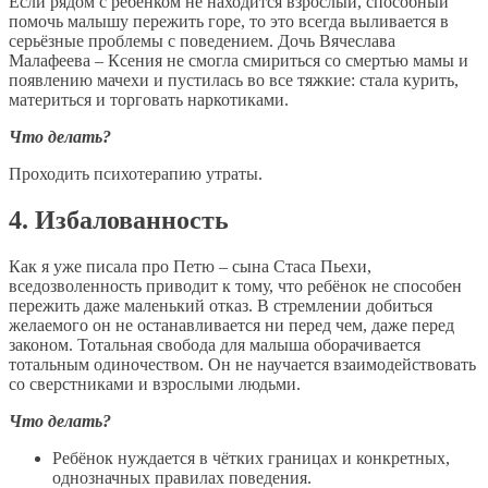
Если рядом с ребёнком не находится взрослый, способный
помочь малышу пережить горе, то это всегда выливается в
серьёзные проблемы с поведением. Дочь Вячеслава
Малафеева – Ксения не смогла смириться со смертью мамы и
появлению мачехи и пустилась во все тяжкие: стала курить,
материться и торговать наркотиками.
Что делать?
Проходить психотерапию утраты.
4. Избалованность
Как я уже писала про Петю – сына Стаса Пьехи,
вседозволенность приводит к тому, что ребёнок не способен
пережить даже маленький отказ. В стремлении добиться
желаемого он не останавливается ни перед чем, даже перед
законом. Тотальная свобода для малыша оборачивается
тотальным одиночеством. Он не научается взаимодействовать
со сверстниками и взрослыми людьми.
Что делать?
Ребёнок нуждается в чётких границах и конкретных,
однозначных правилах поведения.