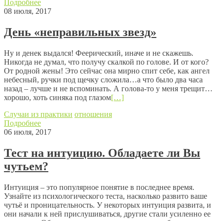
Подробнее
08 июля, 2017
День «неправильных звезд»
Ну и денек выдался! Феерический, иначе и не скажешь.
Никогда не думал, что получу скалкой по голове. И от кого?
От родной жены! Это сейчас она мирно спит себе, как ангел
небесный, ручки под щечку сложила…а что было два часа
назад – лучше и не вспоминать. А голова-то у меня трещит…
хорошо, хоть синяка под глазом
[…]
Случаи из практики
отношения
Подробнее
06 июля, 2017
Тест на интуицию. Обладаете ли Вы
чутьем?
Интуиция – это популярное понятие в последнее время.
Узнайте из психологического теста, насколько развито ваше
чутьё и проницательность. У некоторых интуиция развита, и
они начали к ней прислушиваться, другие стали усиленно ее