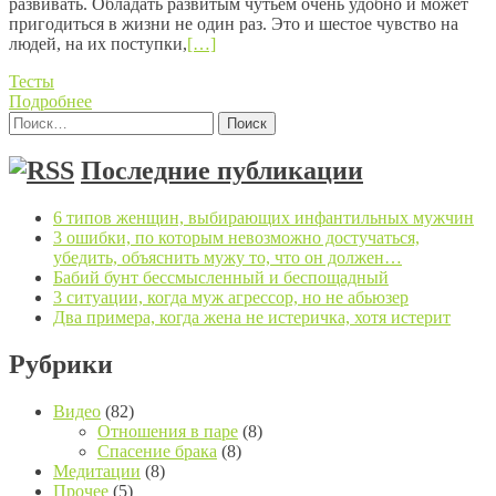
развивать. Обладать развитым чутьем очень удобно и может
пригодиться в жизни не один раз. Это и шестое чувство на
людей, на их поступки,
[…]
Тесты
Подробнее
Найти:
Posts navigation
Последние публикации
6 типов женщин, выбирающих инфантильных мужчин
3 ошибки, по которым невозможно достучаться,
убедить, объяснить мужу то, что он должен…
Бабий бунт бессмысленный и беспощадный
3 ситуации, когда муж агрессор, но не абьюзер
Два примера, когда жена не истеричка, хотя истерит
Рубрики
Видео
(82)
Отношения в паре
(8)
Спасение брака
(8)
Медитации
(8)
Прочее
(5)