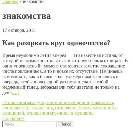
Главная
›
знакомства
знакомства
17 октября, 2015
Как разорвать круг одиночества?
Время неумолимо летит вперёд — это известная истина, от
которой невозможно отказаться и которую нельзя отрицать. В
один «прекрасный» момент становится заметно сокращение
числа поклонников, а то и вовсе их отсутствие. Начинаешь
вспоминать, как в былые годы ухажёры выстраивались в
очередь, чтобы в очередной раз потанцевать с тобой
медленный танец, забрасывали тебя цветами не только на
день
[…]
Отношения между мужчиной и женщиной
знакомства
,
одиночество
,
отношения
,
отношения между мужчиной и
женщиной
,
отношения мужчины и женщины
Подробнее
Найти:
Posts navigation