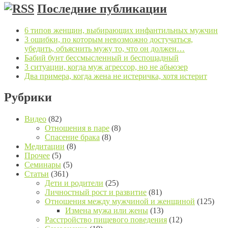
Последние публикации
6 типов женщин, выбирающих инфантильных мужчин
3 ошибки, по которым невозможно достучаться,
убедить, объяснить мужу то, что он должен…
Бабий бунт бессмысленный и беспощадный
3 ситуации, когда муж агрессор, но не абьюзер
Два примера, когда жена не истеричка, хотя истерит
Рубрики
Видео
(82)
Отношения в паре
(8)
Спасение брака
(8)
Медитации
(8)
Прочее
(5)
Семинары
(5)
Статьи
(361)
Дети и родители
(25)
Личностный рост и развитие
(81)
Отношения между мужчиной и женщиной
(125)
Измена мужа или жены
(13)
Расстройство пищевого поведения
(12)