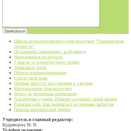
Школа психологического благополучия “Гармоничная
личность”
Поднимите самооценку за 60 минут
Нацеливайся на радость
7 шагов от одиночества к любви
Знакомься легко
Обрети взаимопонимание
Спаси свой брак
Первые шаги от расставания к счастью
Материальное благополучие
Поход за денежным изобилием
Алгоритмы судьбы. Измени сценарий своей жизни
Разреши себе. Как вырваться из тюрьмы запретов
Покров материнской любви
Учредитель и главный редактор:
Кудрявцева М. В.
Телефон редакции: