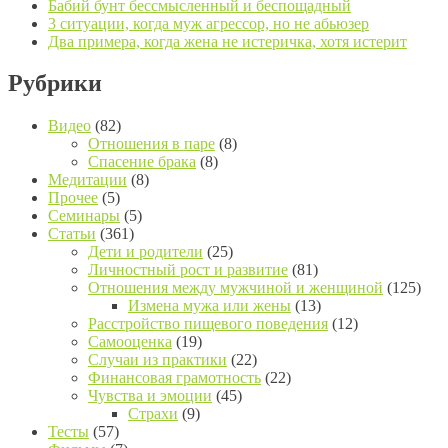
Бабий бунт бессмысленный и беспощадный
3 ситуации, когда муж агрессор, но не абьюзер
Два примера, когда жена не истеричка, хотя истерит
Рубрики
Видео
(82)
Отношения в паре
(8)
Спасение брака
(8)
Медитации
(8)
Прочее
(5)
Семинары
(5)
Статьи
(361)
Дети и родители
(25)
Личностный рост и развитие
(81)
Отношения между мужчиной и женщиной
(125)
Измена мужа или жены
(13)
Расстройство пищевого поведения
(12)
Самооценка
(19)
Случаи из практики
(22)
Финансовая грамотность
(22)
Чувства и эмоции
(45)
Страхи
(9)
Тесты
(57)