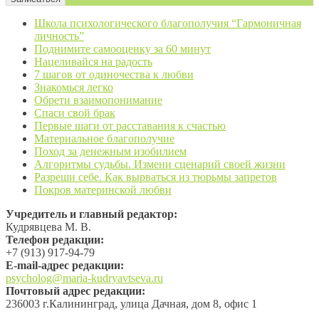
Школа психологического благополучия “Гармоничная
личность”
Поднимите самооценку за 60 минут
Нацеливайся на радость
7 шагов от одиночества к любви
Знакомься легко
Обрети взаимопонимание
Спаси свой брак
Первые шаги от расставания к счастью
Материальное благополучие
Поход за денежным изобилием
Алгоритмы судьбы. Измени сценарий своей жизни
Разреши себе. Как вырваться из тюрьмы запретов
Покров материнской любви
Учредитель и главный редактор:
Кудрявцева М. В.
Телефон редакции:
+7 (913) 917-94-79
Е-mail-адрес редакции:
psycholog@maria-kudryavtseva.ru
Почтовый адрес редакции:
236003 г.Калининград, улица Дачная, дом 8, офис 1