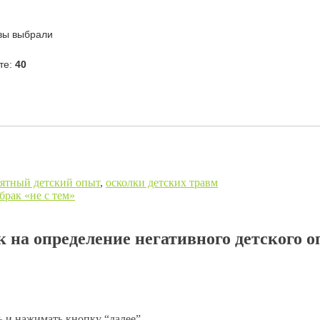
ятный детский опыт
,
осколки детских травм
брак «не с тем»
на определение негативного детского 
 и нажимать кнопку “далее”