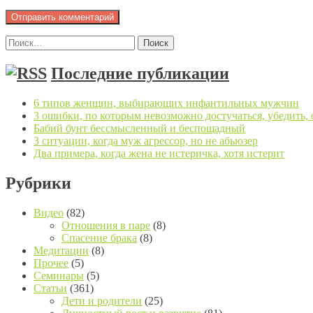
Найти:
Последние публикации
6 типов женщин, выбирающих инфантильных мужчин
3 ошибки, по которым невозможно достучаться, убедить,
Бабий бунт бессмысленный и беспощадный
3 ситуации, когда муж агрессор, но не абьюзер
Два примера, когда жена не истеричка, хотя истерит
Рубрики
Видео
(82)
Отношения в паре
(8)
Спасение брака
(8)
Медитации
(8)
Прочее
(5)
Семинары
(5)
Статьи
(361)
Дети и родители
(25)