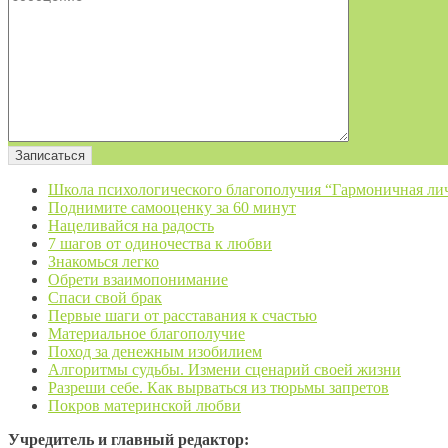
Школа психологического благополучия “Гармоничная ли
Поднимите самооценку за 60 минут
Нацеливайся на радость
7 шагов от одиночества к любви
Знакомься легко
Обрети взаимопонимание
Спаси свой брак
Первые шаги от расставания к счастью
Материальное благополучие
Поход за денежным изобилием
Алгоритмы судьбы. Измени сценарий своей жизни
Разреши себе. Как вырваться из тюрьмы запретов
Покров материнской любви
Учредитель и главный редактор: