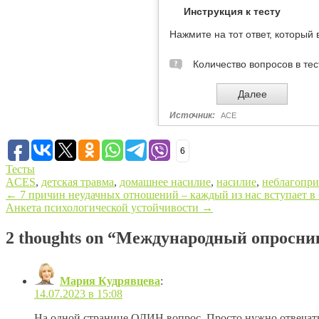
6
Тесты
ACES
,
детская травма
,
домашнее насилие
,
насилие
,
неблагопри
←
7 причин неудачных отношений – каждый из нас вступает в 
Анкета психологической устойчивости
→
Post navigation
2 thoughts on “
Международный опросник 
Мария Кудрявцева
:
14.07.2023 в 15:08
На одной странице ОДИН вопрос. Просто нужно отвечать