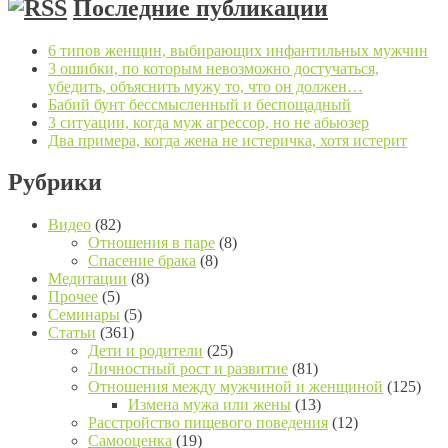
Последние публикации
6 типов женщин, выбирающих инфантильных мужчин
3 ошибки, по которым невозможно достучаться,
убедить, объяснить мужу то, что он должен…
Бабий бунт бессмысленный и беспощадный
3 ситуации, когда муж агрессор, но не абьюзер
Два примера, когда жена не истеричка, хотя истерит
Рубрики
Видео
(82)
Отношения в паре
(8)
Спасение брака
(8)
Медитации
(8)
Прочее
(5)
Семинары
(5)
Статьи
(361)
Дети и родители
(25)
Личностный рост и развитие
(81)
Отношения между мужчиной и женщиной
(125)
Измена мужа или жены
(13)
Расстройство пищевого поведения
(12)
Самооценка
(19)