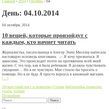
Главная
›
2014
›
Октябрь
›
04
День:
04.10.2014
04 октября, 2014
10 вещей, которые произойдут с
каждым, кто начнет читать
Журналистка, писательница и блогер Энни Мюллер написала
настоящую исповедь книгомана. — Я хочу признаться. Я
зависима. Это происходит почти на протяжении всей моей
жизни. С тех пор, как я была ребенком. Я должна чувствовать
смущение… Но я не чувствую. Мне стоило бы просить о
помощи. Но я не буду. Я просто вернусь в книжный магазин.
[…]
Личностный рост и развитие
,
Статьи
библиотека
,
развитие
,
успех
,
чтение
Подробнее
Найти:
Posts navigation