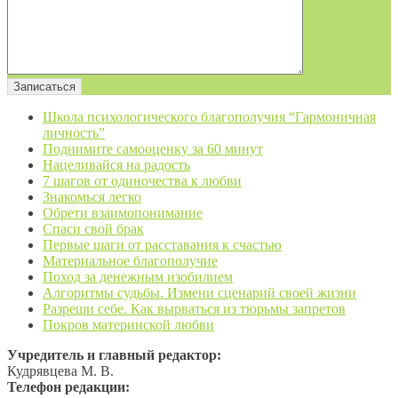
Школа психологического благополучия “Гармоничная
личность”
Поднимите самооценку за 60 минут
Нацеливайся на радость
7 шагов от одиночества к любви
Знакомься легко
Обрети взаимопонимание
Спаси свой брак
Первые шаги от расставания к счастью
Материальное благополучие
Поход за денежным изобилием
Алгоритмы судьбы. Измени сценарий своей жизни
Разреши себе. Как вырваться из тюрьмы запретов
Покров материнской любви
Учредитель и главный редактор:
Кудрявцева М. В.
Телефон редакции: