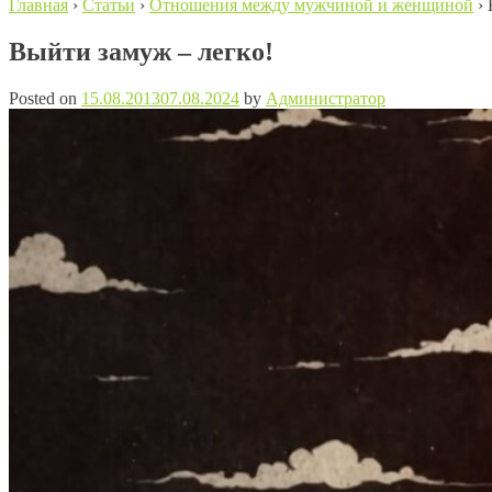
Главная
›
Статьи
›
Отношения между мужчиной и женщиной
›
Выйти замуж – легко!
Posted on
15.08.2013
07.08.2024
by
Администратор