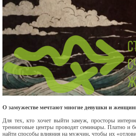
О замужестве мечтают многие девушки и женщи
Для тех, кто хочет выйти замуж, просторы интерн
тренинговые центры проводят семинары. Платно и б
найти способы влияния на мужчин, чтобы их «отлови