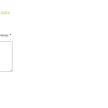
 долга
ечены
*