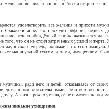
и. Невольно возникает вопрос: в России открыт сезон
раются удовлетворить все желания и прихоти мужчин
одит бракосочетание. Но проходит эйфория первых 
вание, ведь «побеждённый герой» оказывается далеки
е того, что он не стоил затраченных усилий и жертв. 
н же, в свою очередь, понимает, что его обманули. 
за счет манипуляций сексом, детьми, имуществом. Сч
мужчины, ради него и детей, отказываясь от своих 
е домашними обязательствами, безответственность
 другу. А жизнь рекою утекла, её не поменяешь на др
 нужны никакие ухищрения.