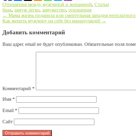
Отношения между мужчиной и женщиной
,
Статьи
брак
,
замуж легко
,
замужество
,
отношения
←
Мама жизнь подарила или смертельная западня неоплатного
Как женить мужчину на себе без манипуляций
→
Post navigation
Добавить комментарий
Ваш адрес email не будет опубликован.
Обязательные поля пом
Комментарий
*
Имя
*
Email
*
Сайт