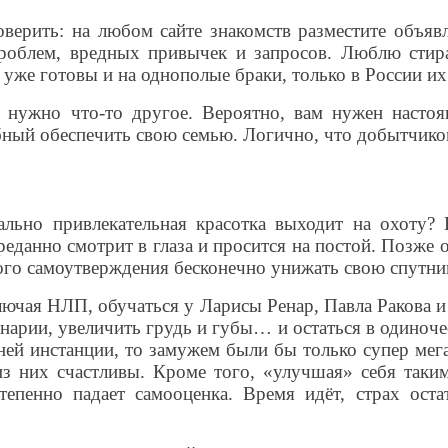
ерить: на любом сайте знакомств разместите объявл
проблем, вредных привычек и запросов. Люблю стира
уже готовы и на однополые браки, только в России их
ам нужно что-то другое. Вероятно, вам нужен на
бный обеспечить свою семью. Логично, что добытчико
уально привлекательная красотка выходит на охоту
еданно смотрит в глаза и просится на постой. Позже 
ного самоутверждения бесконечно унижать свою спутниц
лючая НЛП, обучаться у Ларисы Ренар, Павла Ракова и
рии, увеличить грудь и губы… и остаться в одиночес
ней инстанции, то замужем были бы только супер мега
 них счастливы. Кроме того, «улучшая» себя таким
тепенно падает самооценка. Время идёт, страх ост