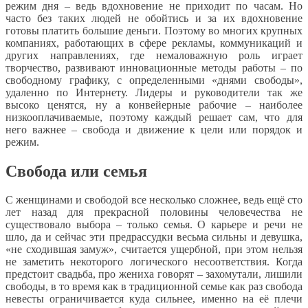
режим дня – ведь вдохновение не приходит по часам. Но
часто без таких людей не обойтись и за их вдохновение
готовы платить большие деньги. Поэтому во многих крупных
компаниях, работающих в сфере рекламы, коммуникаций и
других направлениях, где немаловажную роль играет
творчество, развивают инновационные методы работы – по
свободному графику, с определенными «днями свободы»,
удаленно по Интернету. Лидеры и руководители так же
высоко ценятся, ну а конвейерные рабочие – наиболее
низкооплачиваемые, поэтому каждый решает сам, что для
него важнее – свобода и движение к цели или порядок и
режим.
Свобода или семья
С женщинами и свободой все несколько сложнее, ведь ещё сто
лет назад для прекрасной половины человечества не
существовало выбора – только семья. О карьере и речи не
шло, да и сейчас эти предрассудки весьма сильны и девушка,
«не сходившая замуж», считается ущербной, при этом нельзя
не заметить некоторого логического несоответствия. Когда
предстоит свадьба, про жениха говорят – захомутали, лишили
свободы, в то время как в традиционной семье как раз свобода
невесты ограничивается куда сильнее, именно на её плечи