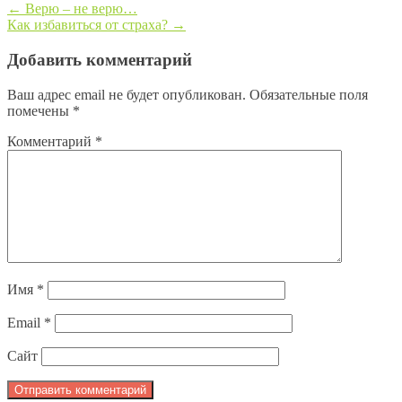
←
Верю – не верю…
Как избавиться от страха?
→
Post navigation
Добавить комментарий
Ваш адрес email не будет опубликован.
Обязательные поля
помечены
*
Комментарий
*
Имя
*
Email
*
Сайт