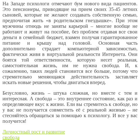
На Западе психологи отмечают бум нового вида пациентов.
Это пенсионеры, приводящие на прием своих 35-45 летних
сыновей, которые не желают создавать собственную семью,
предпочитая жить «в родительском гнездышке». При этом
мужчины отнюдь не заняты карьерой – многие вообще не
работают и живут на пособие, без проблем отдавая все свои
деньги в семейный бюджет, взамен получая гарантированное
питание и крышу над головой. Основная часть
дополнительно страдает компьютерной зависимостью,
фактически живя в виртуальной реальности Интернета. Они
боятся той ответственности, которую несет реальная,
самостоятельная жизнь, им не нужна свобода. И, к
сожалению, таких людей становится все больше, потому что
стремительно меняющаяся действительность заставляет
искать новые решения, чтобы двигаться вперед.
Безусловно, жизнь – штука сложная, но вместе с тем и
интересная. А свобода – это внутреннее состояние, как раз и
определяющее вкус к жизни. Ели вы стремитесь к свободе, но
у вас не получается совместить её с реальной жизнью – не
стесняйтесь обращаться за помощью к психологу. И все у вас
получится!
Личностный рост и развитие
свобода