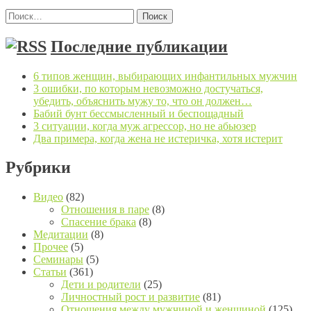
Найти:
Последние публикации
6 типов женщин, выбирающих инфантильных мужчин
3 ошибки, по которым невозможно достучаться,
убедить, объяснить мужу то, что он должен…
Бабий бунт бессмысленный и беспощадный
3 ситуации, когда муж агрессор, но не абьюзер
Два примера, когда жена не истеричка, хотя истерит
Рубрики
Видео
(82)
Отношения в паре
(8)
Спасение брака
(8)
Медитации
(8)
Прочее
(5)
Семинары
(5)
Статьи
(361)
Дети и родители
(25)
Личностный рост и развитие
(81)
Отношения между мужчиной и женщиной
(125)