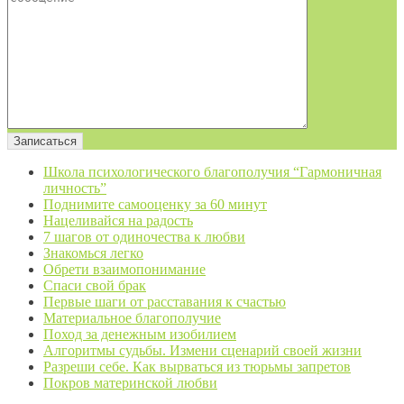
Школа психологического благополучия “Гармоничная
личность”
Поднимите самооценку за 60 минут
Нацеливайся на радость
7 шагов от одиночества к любви
Знакомься легко
Обрети взаимопонимание
Спаси свой брак
Первые шаги от расставания к счастью
Материальное благополучие
Поход за денежным изобилием
Алгоритмы судьбы. Измени сценарий своей жизни
Разреши себе. Как вырваться из тюрьмы запретов
Покров материнской любви