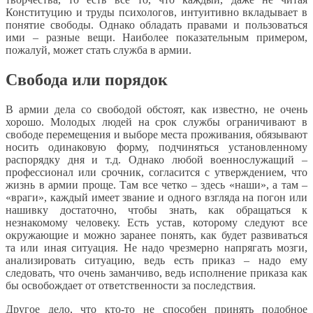
Конституцию и труды психологов, интуитивно вкладывает в
понятие свободы. Однако обладать правами и пользоваться
ими – разные вещи. Наиболее показательным примером,
пожалуй, может стать служба в армии.
Свобода или порядок
В армии дела со свободой обстоят, как известно, не очень
хорошо. Молодых людей на срок службы ограничивают в
свободе перемещения и выборе места проживания, обязывают
носить одинаковую форму, подчиняться установленному
распорядку дня и т.д. Однако любой военнослужащий –
профессионал или срочник, согласится с утверждением, что
жизнь в армии проще. Там все четко – здесь «наши», а там –
«враги», каждый имеет звание и одного взгляда на погон или
нашивку достаточно, чтобы знать, как обращаться к
незнакомому человеку. Есть устав, которому следуют все
окружающие и можно заранее понять, как будет развиваться
та или иная ситуация. Не надо чрезмерно напрягать мозги,
анализировать ситуацию, ведь есть приказ – надо ему
следовать, что очень заманчиво, ведь исполнение приказа как
бы освобождает от ответственности за последствия.
Другое дело, что кто-то не способен принять подобное