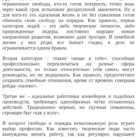
ограничение свободы, кто-то готов потерпеть, точно зная,
через какой срок испытание дисциплиной закончится. Ну а
для кого-то это идеальная жизнь и он без сожаления готов
обменять свою свободу на порядок. Как правило, первая
категория людей – это либо творческие личности, либо
прирожденные лидеры, постоянно ищущие новые
направления развития, возможно даже бунтари. В семейной
жизни у них редко все бывает гладко, и дело не
ограничивается одним браком.
Вторая категория – этакие «вещи в себе», способные
профессионально переключаться на разные сферы
деятельности, но только относительно себя самих, могут
руководить, но не лидировать. Как правило, предпочитают
сохранять семейные отношения, время от времени совершая
рейды «налево».
Третьи же – идеальные работники конвейеров и подобных
производств, требующих однообразных четко отлаженных
действий. Традиционно верные, но скучные семьянины,
строящие быт «как у всех».
В вопросе свободы и порядка немаловажную роль играет
выбор профессии. Как известно, творческие люди часто
вынуждены менять работу, так как регулярно нарушают