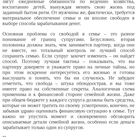
лягут ежедневные обязанности по ведению хозяйства,
воспитанию детей, вынуждая менять свою жизнь под
заданный бытом ритм. От мужчины же, фактически, требуется
материальное обеспечение семьи и он вполне свободен в
выборе способа зарабатывания денег.
Основная проблема со свободой в семье – это разное
понимание её границ супругами. Безусловно, вторая
половинка должна знать, чем занимается партнер, когда они
не вместе, но тотальный контроль не лучший способ
сохранить семью. Если супруг захочет изменить – он найдет
способ. Поэтому лучшая тактика – показывать, что вы
партнеру доверяете и уважаете право на личные тайны, но
при этом искренне интересуетесь его жизнью и готовы
выслушать и понять, что бы ни случилось. Не забудьте
отметить, что свобода – штука обоюдоострая, и вы тоже
имеете право на собственные секреты. Аналогичная схема
применима и к финансовой стороне семейной жизни. Даже
при общем бюджете у каждого супруга должны быть средства,
которые он может тратить по своему усмотрению, конечно, не
забывая здраво оценивать финансовую ситуацию в семье. Тут
важно не упустить момент и своевременно обговорить
описываемые детали семейной жизни, особенно если деньги
зарабатывает только один из супругов.