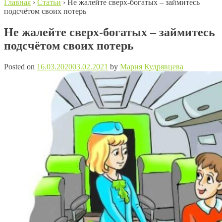
Главная
›
Статьи
›
Не жалейте сверх-богатых – займитесь
подсчётом своих потерь
Не жалейте сверх-богатых – займитесь
подсчётом своих потерь
Posted on
16.03.2020
03.02.2021
by
Мария Кудрявцева