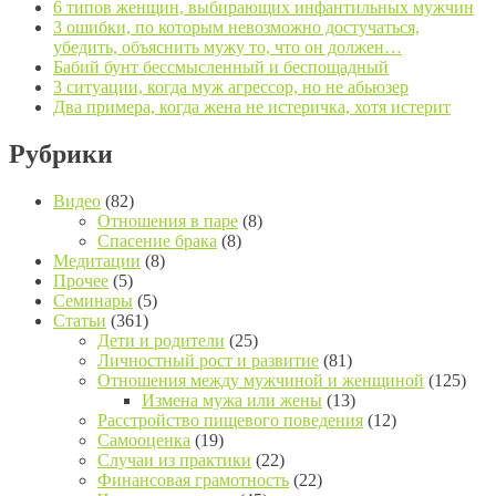
6 типов женщин, выбирающих инфантильных мужчин
3 ошибки, по которым невозможно достучаться,
убедить, объяснить мужу то, что он должен…
Бабий бунт бессмысленный и беспощадный
3 ситуации, когда муж агрессор, но не абьюзер
Два примера, когда жена не истеричка, хотя истерит
Рубрики
Видео
(82)
Отношения в паре
(8)
Спасение брака
(8)
Медитации
(8)
Прочее
(5)
Семинары
(5)
Статьи
(361)
Дети и родители
(25)
Личностный рост и развитие
(81)
Отношения между мужчиной и женщиной
(125)
Измена мужа или жены
(13)
Расстройство пищевого поведения
(12)
Самооценка
(19)
Случаи из практики
(22)
Финансовая грамотность
(22)