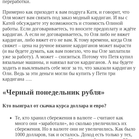
переработки.
Примерно как приходит к вам подруга Катя, и говорит, что
Оля может вам связать под заказ модный кардиган. И вы с
Катей обсуждаете эту возможность и стоимость Олиной
работы. Если договариваетесь, то вносите предоплату и ждёте
кардиган. А если не договариваетесь, то Оля либо не вяжет
кардиган, либо вяжет его не вам. К тому времени, когда Оля
свяжет – цена на ручное вязание кардиганов может вырасти
(и вы будете думать, как вам повезло, что вы Оле заплатили
уже за работу). А может – снизиться. Потому что Петя купил
вязальные машины, и навязал вагон кардиганов. А вы будете
ходить и выклевывать себе мозг за то, что заказали кардиган у
Оли. Ведь за эти деньги могли бы купить у Пети три
кардигана ….
«Черный понедельник рубля»
Кто выиграл от скачка курса доллара и евро?
Те, кто хранил сбережения в валюте – считают как
много они «заработали», во сколько увеличились их
сбережения. Но в валюте они не увеличились. Как было
1000 долларов, так и осталось. Доход есть только у тех,