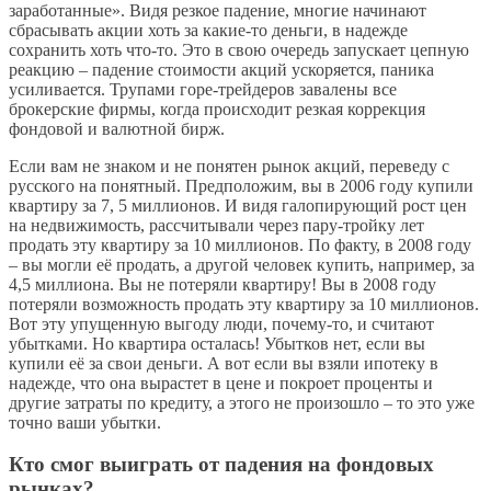
заработанные». Видя резкое падение, многие начинают
сбрасывать акции хоть за какие-то деньги, в надежде
сохранить хоть что-то. Это в свою очередь запускает цепную
реакцию – падение стоимости акций ускоряется, паника
усиливается. Трупами горе-трейдеров завалены все
брокерские фирмы, когда происходит резкая коррекция
фондовой и валютной бирж.
Если вам не знаком и не понятен рынок акций, переведу с
русского на понятный. Предположим, вы в 2006 году купили
квартиру за 7, 5 миллионов. И видя галопирующий рост цен
на недвижимость, рассчитывали через пару-тройку лет
продать эту квартиру за 10 миллионов. По факту, в 2008 году
– вы могли её продать, а другой человек купить, например, за
4,5 миллиона. Вы не потеряли квартиру! Вы в 2008 году
потеряли возможность продать эту квартиру за 10 миллионов.
Вот эту упущенную выгоду люди, почему-то, и считают
убытками. Но квартира осталась! Убытков нет, если вы
купили её за свои деньги. А вот если вы взяли ипотеку в
надежде, что она вырастет в цене и покроет проценты и
другие затраты по кредиту, а этого не произошло – то это уже
точно ваши убытки.
Кто смог выиграть от падения на фондовых
рынках?