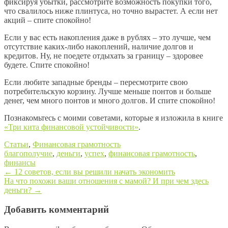
фиксируя убытки, рассмотрите возможность покупки того,
что свалилось ниже плинтуса, но точно вырастет. А если нет
акций – спите спокойно!
Если у вас есть накопления даже в рублях – это лучше, чем
отсутствие каких-либо накоплений, наличие долгов и
кредитов. Ну, не поедете отдыхать за границу – здоровее
будете. Спите спокойно!
Если любите западные бренды – пересмотрите свою
потребительскую корзину. Лучше меньше понтов и больше
денег, чем много понтов и много долгов. И спите спокойно!
Познакомьтесь с моими советами, которые я изложила в книге
«Три кита финансовой устойчивости»
.
Статьи
,
Финансовая грамотность
благополучие
,
деньги
,
успех
,
финансовая грамотность
,
финансы
←
12 советов, если вы решили начать экономить
На что похожи ваши отношения с мамой? И при чем здесь
Post navigation
деньги?
→
Добавить комментарий