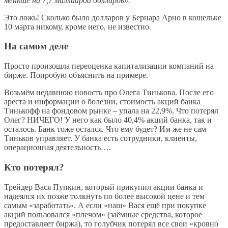
меньше на 7,7 миллиарда долларов».
Это ложь! Сколько было долларов у Бернара Арно в кошельке
10 марта никому, кроме него, не известно.
На самом деле
Просто произошла переоценка капитализации компаний на
бирже. Попробую объяснить на примере.
Возьмём недавнюю новость про Олега Тинькова. После его
ареста и информации о болезни, стоимость акций банка
Тинькофф на фондовом рынке – упала на 22,9%. Что потерял
Олег? НИЧЕГО! У него как было 40,4% акций банка, так и
осталось. Банк тоже остался. Что ему будет? Им же не сам
Тиньков управляет. У банка есть сотрудники, клиенты,
операционная деятельность….
Кто потерял?
Трейдер Вася Пупкин, который прикупил акции банка и
надеялся их позже толкнуть по более высокой цене и тем
самым «заработать». А если «наш» Вася ещё при покупке
акций пользовался «плечом» (заёмные средства, которое
предоставляет биржа), то голубчик потерял все свои «кровно