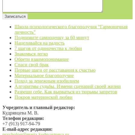
Школа психологического благополучия “Гармоничная
личность”
Поднимите самооценку за 60 минут
Нацеливайся на радость
7 шагов от одиночества к любви
Знакомься легко
Обрети взаимопонимание
Спаси свой брак
Первые шаги от расставания к счастью
Материальное благополучие
Поход за денежным изобилием
Алгоритмы судьбы. Измени сценарий своей жизни
Разреши себе. Как вырваться из тюрьмы запретов
Покров материнской любви
Учредитель и главный редактор:
Кудрявцева М. В.
Телефон редакции:
+7 (913) 917-94-79
Е-mail-адрес редакции:
psycholog@maria-kudryavtseva.ru