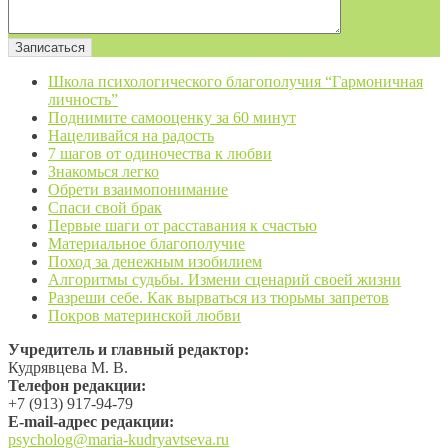
Школа психологического благополучия “Гармоничная
личность”
Поднимите самооценку за 60 минут
Нацеливайся на радость
7 шагов от одиночества к любви
Знакомься легко
Обрети взаимопонимание
Спаси свой брак
Первые шаги от расставания к счастью
Материальное благополучие
Поход за денежным изобилием
Алгоритмы судьбы. Измени сценарий своей жизни
Разреши себе. Как вырваться из тюрьмы запретов
Покров материнской любви
Учредитель и главный редактор:
Кудрявцева М. В.
Телефон редакции:
+7 (913) 917-94-79
Е-mail-адрес редакции:
psycholog@maria-kudryavtseva.ru