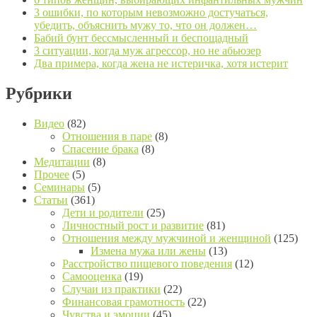
3 ошибки, по которым невозможно достучаться,
убедить, объяснить мужу то, что он должен…
Бабий бунт бессмысленный и беспощадный
3 ситуации, когда муж агрессор, но не абьюзер
Два примера, когда жена не истеричка, хотя истерит
Рубрики
Видео
(82)
Отношения в паре
(8)
Спасение брака
(8)
Медитации
(8)
Прочее
(5)
Семинары
(5)
Статьи
(361)
Дети и родители
(25)
Личностный рост и развитие
(81)
Отношения между мужчиной и женщиной
(125)
Измена мужа или жены
(13)
Расстройство пищевого поведения
(12)
Самооценка
(19)
Случаи из практики
(22)
Финансовая грамотность
(22)
Чувства и эмоции
(45)