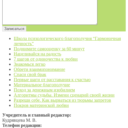
Школа психологического благополучия “Гармоничная
личность”
Поднимите самооценку за 60 минут
Нацеливайся на радость
7 шагов от одиночества к любви
Знакомься легко
Обрети взаимопонимание
Спаси свой брак
Первые шаги от расставания к счастью
Материальное благополучие
Поход за денежным изобилием
Алгоритмы судьбы. Измени сценарий своей жизни
Разреши себе. Как вырваться из тюрьмы запретов
Покров материнской любви
Учредитель и главный редактор:
Кудрявцева М. В.
Телефон редакции: