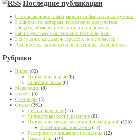
Последние публикации
6 типов женщин, выбирающих инфантильных мужчин
3 ошибки, по которым невозможно достучаться,
убедить, объяснить мужу то, что он должен…
Бабий бунт бессмысленный и беспощадный
3 ситуации, когда муж агрессор, но не абьюзер
Два примера, когда жена не истеричка, хотя истерит
Рубрики
Видео
(82)
Отношения в паре
(8)
Спасение брака
(8)
Медитации
(8)
Прочее
(5)
Семинары
(5)
Статьи
(361)
Дети и родители
(25)
Личностный рост и развитие
(81)
Отношения между мужчиной и женщиной
(125)
Измена мужа или жены
(13)
Расстройство пищевого поведения
(12)
Самооценка
(19)