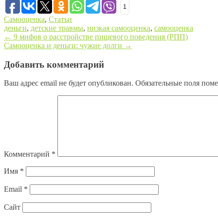
1
Самооценка
,
Статьи
деньги
,
детские травмы
,
низкая самооценка
,
самооценка
←
9 мифов о расстройстве пищевого поведения (РПП)
Самооценка и деньги: чужие долги
→
Post navigation
Добавить комментарий
Ваш адрес email не будет опубликован.
Обязательные поля пом
Комментарий
*
Имя
*
Email
*
Сайт