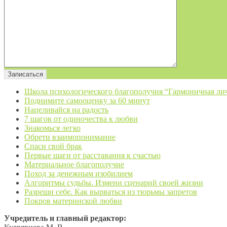
Школа психологического благополучия “Гармоничная ли
Поднимите самооценку за 60 минут
Нацеливайся на радость
7 шагов от одиночества к любви
Знакомься легко
Обрети взаимопонимание
Спаси свой брак
Первые шаги от расставания к счастью
Материальное благополучие
Поход за денежным изобилием
Алгоритмы судьбы. Измени сценарий своей жизни
Разреши себе. Как вырваться из тюрьмы запретов
Покров материнской любви
Учредитель и главный редактор: