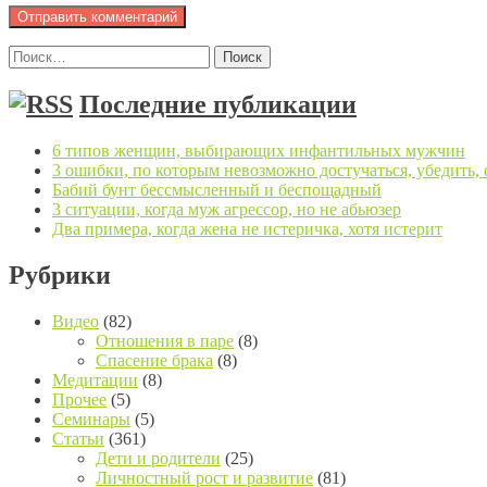
Найти:
Последние публикации
6 типов женщин, выбирающих инфантильных мужчин
3 ошибки, по которым невозможно достучаться, убедить,
Бабий бунт бессмысленный и беспощадный
3 ситуации, когда муж агрессор, но не абьюзер
Два примера, когда жена не истеричка, хотя истерит
Рубрики
Видео
(82)
Отношения в паре
(8)
Спасение брака
(8)
Медитации
(8)
Прочее
(5)
Семинары
(5)
Статьи
(361)
Дети и родители
(25)
Личностный рост и развитие
(81)