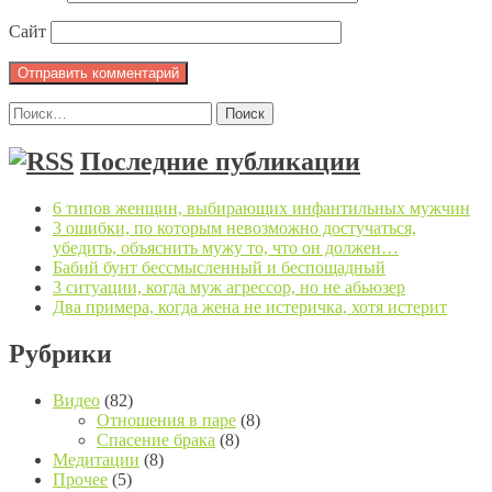
Сайт
Найти:
Последние публикации
6 типов женщин, выбирающих инфантильных мужчин
3 ошибки, по которым невозможно достучаться,
убедить, объяснить мужу то, что он должен…
Бабий бунт бессмысленный и беспощадный
3 ситуации, когда муж агрессор, но не абьюзер
Два примера, когда жена не истеричка, хотя истерит
Рубрики
Видео
(82)
Отношения в паре
(8)
Спасение брака
(8)
Медитации
(8)
Прочее
(5)