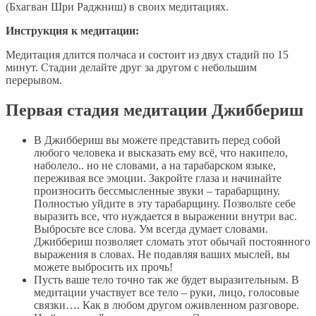
(Бхагван Шри Раджниш) в своих медитациях.
Инструкция к медитации:
Медитация длится полчаса и состоит из двух стадий по 15
минут. Стадии делайте друг за другом с небольшим
перерывом.
Первая стадия медитации Джиббериш
В Джиббериш вы можете представить перед собой
любого человека и высказать ему всё, что накипело,
наболело.. но не словами, а на тарабарском языке,
переживая все эмоции. Закройте глаза и начинайте
произносить бессмысленные звуки – тарабарщину.
Полностью уйдите в эту тарабарщину. Позвольте себе
выразить все, что нуждается в выражении внутри вас.
Выбросьте все слова. Ум всегда думает словами.
Джиббериш позволяет сломать этот обычай постоянного
выражения в словах. Не подавляя ваших мыслей, вы
можете выбросить их прочь!
Пусть ваше тело точно так же будет выразительным. В
медитации участвует все тело – руки, лицо, голосовые
связки…. Как в любом другом оживленном разговоре.