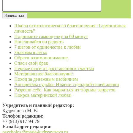
Школа психологического благополучия “Гармоничная
личность”
Поднимите самооценку за 60 минут
Нацеливайся на радость
7 шагов от одиночества к любви
Знакомься легко
Обрети взаимопонимание
Спаси свой брак
Первые шаги от расставания к счастью
Материальное благополучие
Поход за денежным изобилием
Алгоритмы судьбы. Измени сценарий своей жизни
Разреши себе. Как вырваться из тюрьмы запретов
Покров материнской любви
Учредитель и главный редактор:
Кудрявцева М. В.
Телефон редакции:
+7 (913) 917-94-79
Е-mail-адрес редакции:
psycholog@maria-kudryavtseva.ru