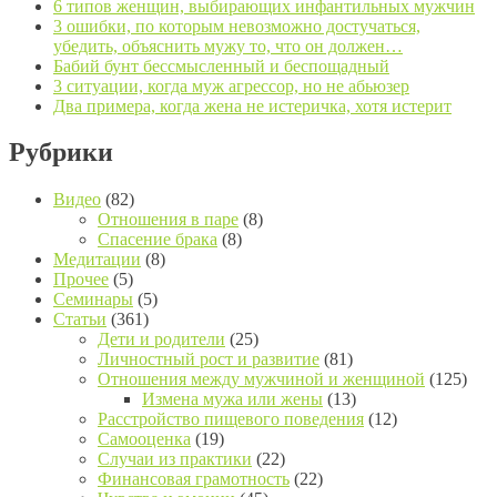
6 типов женщин, выбирающих инфантильных мужчин
3 ошибки, по которым невозможно достучаться,
убедить, объяснить мужу то, что он должен…
Бабий бунт бессмысленный и беспощадный
3 ситуации, когда муж агрессор, но не абьюзер
Два примера, когда жена не истеричка, хотя истерит
Рубрики
Видео
(82)
Отношения в паре
(8)
Спасение брака
(8)
Медитации
(8)
Прочее
(5)
Семинары
(5)
Статьи
(361)
Дети и родители
(25)
Личностный рост и развитие
(81)
Отношения между мужчиной и женщиной
(125)
Измена мужа или жены
(13)
Расстройство пищевого поведения
(12)
Самооценка
(19)
Случаи из практики
(22)
Финансовая грамотность
(22)