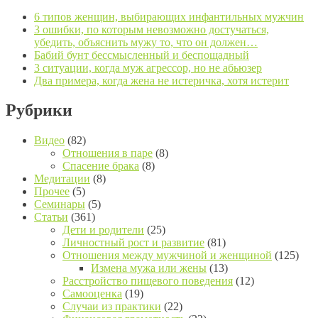
6 типов женщин, выбирающих инфантильных мужчин
3 ошибки, по которым невозможно достучаться,
убедить, объяснить мужу то, что он должен…
Бабий бунт бессмысленный и беспощадный
3 ситуации, когда муж агрессор, но не абьюзер
Два примера, когда жена не истеричка, хотя истерит
Рубрики
Видео
(82)
Отношения в паре
(8)
Спасение брака
(8)
Медитации
(8)
Прочее
(5)
Семинары
(5)
Статьи
(361)
Дети и родители
(25)
Личностный рост и развитие
(81)
Отношения между мужчиной и женщиной
(125)
Измена мужа или жены
(13)
Расстройство пищевого поведения
(12)
Самооценка
(19)
Случаи из практики
(22)