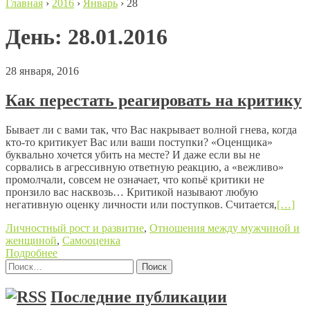
Главная
›
2016
›
Январь
›
28
День:
28.01.2016
28 января, 2016
Как перестать реагировать на критику
Бывает ли с вами так, что Вас накрывает волной гнева, когда
кто-то критикует Вас или ваши поступки? «Оценщика»
буквально хочется убить на месте? И даже если вы не
сорвались в агрессивную ответную реакцию, а «вежливо»
промолчали, совсем не означает, что копьё критики не
пронзило вас насквозь… Критикой называют любую
негативную оценку личности или поступков. Считается,
[…]
Личностный рост и развитие
,
Отношения между мужчиной и
женщиной
,
Самооценка
Подробнее
Найти:
Posts navigation
Последние публикации