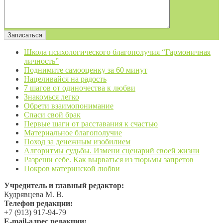
Школа психологического благополучия “Гармоничная
личность”
Поднимите самооценку за 60 минут
Нацеливайся на радость
7 шагов от одиночества к любви
Знакомься легко
Обрети взаимопонимание
Спаси свой брак
Первые шаги от расставания к счастью
Материальное благополучие
Поход за денежным изобилием
Алгоритмы судьбы. Измени сценарий своей жизни
Разреши себе. Как вырваться из тюрьмы запретов
Покров материнской любви
Учредитель и главный редактор:
Кудрявцева М. В.
Телефон редакции:
+7 (913) 917-94-79
Е-mail-адрес редакции: