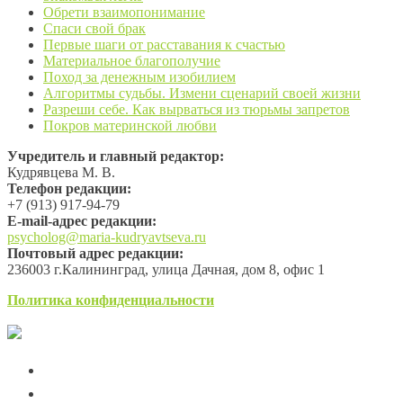
Обрети взаимопонимание
Спаси свой брак
Первые шаги от расставания к счастью
Материальное благополучие
Поход за денежным изобилием
Алгоритмы судьбы. Измени сценарий своей жизни
Разреши себе. Как вырваться из тюрьмы запретов
Покров материнской любви
Учредитель и главный редактор:
Кудрявцева М. В.
Телефон редакции:
+7 (913) 917-94-79
Е-mail-адрес редакции:
psycholog@maria-kudryavtseva.ru
Почтовый адрес редакции:
236003 г.Калининград, улица Дачная, дом 8, офис 1
Политика конфиденциальности