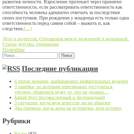
развития личности. Взросление протекает через принятие
ответственности, если рассматривать ответственность как
способность человека адекватно отвечать за последствия
своих поступков. При рождении у младенца есть только одна
ответственность перед самим собой – выжить и, как
следствие,
[…]
Дети и родители
,
Отношения между мужчиной и женщиной
,
Статьи
детство
,
отношения
Подробнее
Найти:
Posts navigation
Последние публикации
6 типов женщин, выбирающих инфантильных мужчин
3 ошибки, по которым невозможно достучаться,
убедить, объяснить мужу то, что он должен…
Бабий бунт бессмысленный и беспощадный
3 ситуации, когда муж агрессор, но не абьюзер
Два примера, когда жена не истеричка, хотя истерит
Рубрики
Видео
(82)