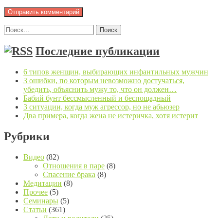
Найти:
Последние публикации
6 типов женщин, выбирающих инфантильных мужчин
3 ошибки, по которым невозможно достучаться,
убедить, объяснить мужу то, что он должен…
Бабий бунт бессмысленный и беспощадный
3 ситуации, когда муж агрессор, но не абьюзер
Два примера, когда жена не истеричка, хотя истерит
Рубрики
Видео
(82)
Отношения в паре
(8)
Спасение брака
(8)
Медитации
(8)
Прочее
(5)
Семинары
(5)
Статьи
(361)