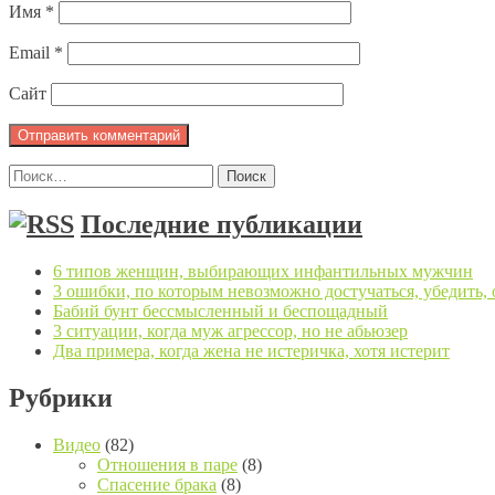
Имя
*
Email
*
Сайт
Найти:
Последние публикации
6 типов женщин, выбирающих инфантильных мужчин
3 ошибки, по которым невозможно достучаться, убедить,
Бабий бунт бессмысленный и беспощадный
3 ситуации, когда муж агрессор, но не абьюзер
Два примера, когда жена не истеричка, хотя истерит
Рубрики
Видео
(82)
Отношения в паре
(8)
Спасение брака
(8)