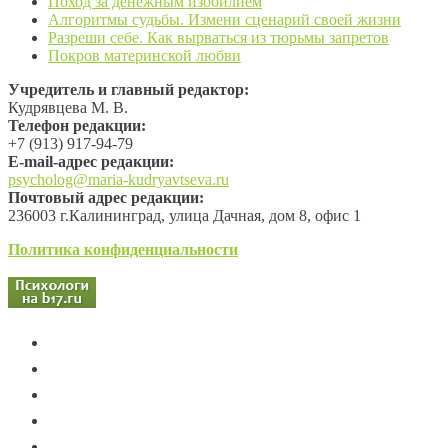
Поход за денежным изобилием
Алгоритмы судьбы. Измени сценарий своей жизни
Разреши себе. Как вырваться из тюрьмы запретов
Покров материнской любви
Учредитель и главный редактор:
Кудрявцева М. В.
Телефон редакции:
+7 (913) 917-94-79
Е-mail-адрес редакции:
psycholog@maria-kudryavtseva.ru
Почтовый адрес редакции:
236003 г.Калининград, улица Дачная, дом 8, офис 1
Политика конфиденциальности